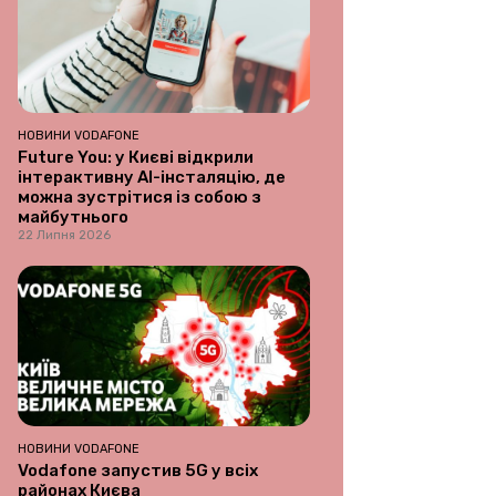
НОВИНИ VODAFONE
Future You: у Києві відкрили
інтерактивну AI-інсталяцію, де
можна зустрітися із собою з
майбутнього
22 Липня 2026
НОВИНИ VODAFONE
Vodafone запустив 5G у всіх
районах Києва