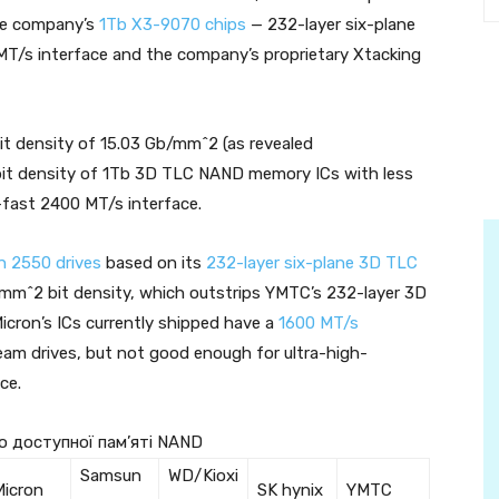
the company’s
1Tb X3-9070 chips
— 232-layer six-plane
/s interface and the company’s proprietary Xtacking
t density of 15.03 Gb/mm^2 (as revealed
 bit density of 1Tb 3D TLC NAND memory ICs with less
a-fast 2400 MT/s interface.
n 2550 drives
based on its
232-layer six-plane 3D TLC
/mm^2 bit density, which outstrips YMTC’s 232-layer 3D
Micron’s ICs currently shipped have a
1600 MT/s
eam drives, but not good enough for ultra-high-
ce.
о доступної пам’яті NAND
Samsun
WD/Kioxi
Micron
SK hynix
YMTC