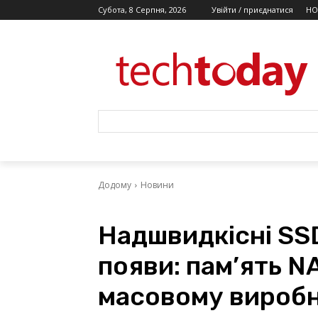
Субота, 8 Серпня, 2026
Увійти / приєднатися
НО
Додому
Новини
Надшвидкісні SS
появи: пам’ять N
масовому виробн