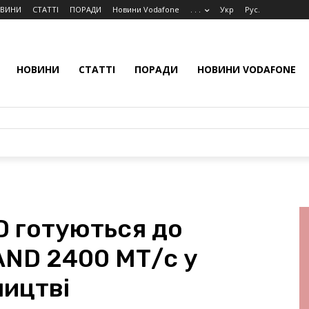
ВИНИ
СТАТТІ
ПОРАДИ
Новини Vodafone
. . .
Укр
Рус.
НОВИНИ
СТАТТІ
ПОРАДИ
НОВИНИ VODAFONE
D готуються до
AND 2400 МТ/с у
ицтві