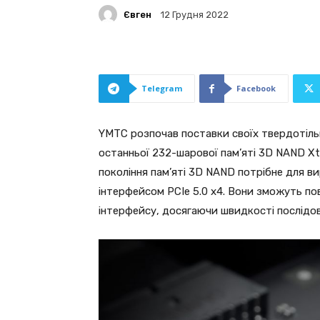
Євген
12 Грудня 2022
Telegram
Facebook
YMTC розпочав поставки своїх твердотільни
останньої 232-шарової пам’яті 3D NAND Xta
покоління пам’яті 3D NAND потрібне для в
інтерфейсом PCIe 5.0 x4. Вони зможуть по
інтерфейсу, досягаючи швидкості послідов