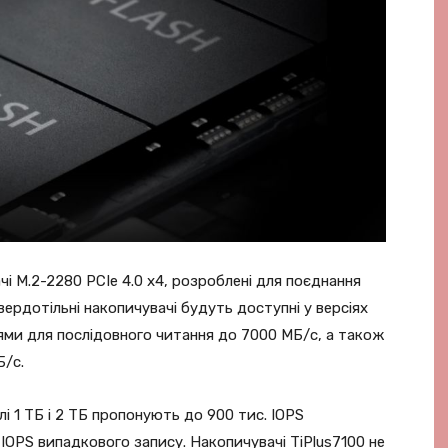
чі M.2-2280 PCIe 4.0 x4, розроблені для поєднання
ердотільні накопичувачі будуть доступні у версіях
іями для послідовного читання до 7000 МБ/с, а також
Б/с.
і 1 ТБ і 2 ТБ пропонують до 900 тис. IOPS
IOPS випадкового запису. Накопичувачі TiPlus7100 не