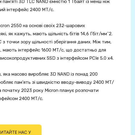
м пам’яті 3D TLC NAND ємністю 1 Тбайт із менш ніж
ий інтерфейс 2400 МТ/с.
icron 2550 на основі своїх 232-шарових
, як кажуть, мають щільність бітів 14,6 Гбіт/мм^2.
з точки зору щільності зберігання даних. Між тим,
я, мають інтерфейс 1600 МТ/с, що достатньо для
високопродуктивних SSD з інтерфейсом PCIe 5.0 x4.
, яка масово виробляє 3D NAND із понад 200
робляє пам’ять зі швидкістю вводу-виводу 2400 МТ/
на початку 2023 року Micron планує розпочати
рфейсом 2400 МТ/с.
ИТАЙТЕ НАС У