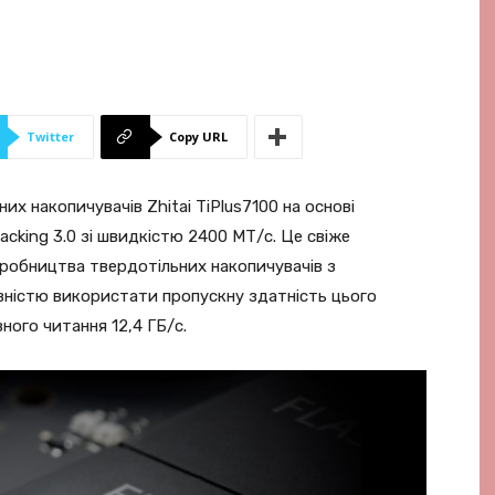
Twitter
Copy URL
х накопичувачів Zhitai TiPlus7100 на основі
cking 3.0 зі швидкістю 2400 МТ/с. Це свіже
иробництва твердотільних накопичувачів з
вністю використати пропускну здатність цього
ного читання 12,4 ГБ/с.