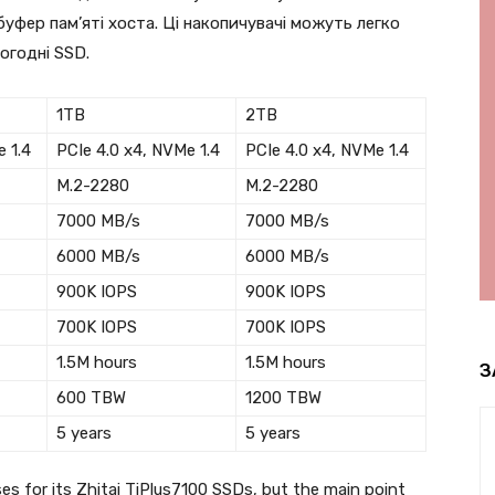
фер пам’яті хоста. Ці накопичувачі можуть легко
огодні SSD.
1TB
2TB
 1.4
PCIe 4.0 x4, NVMe 1.4
PCIe 4.0 x4, NVMe 1.4
M.2-2280
M.2-2280
7000 MB/s
7000 MB/s
6000 MB/s
6000 MB/s
900K IOPS
900K IOPS
700K IOPS
700K IOPS
1.5M hours
1.5M hours
З
600 TBW
1200 TBW
5 years
5 years
es for its Zhitai TiPlus7100 SSDs, but the main point