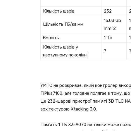
Кількість шарів
232
15.03 Gb
Щільність ГБ/кв.мм
mm^2
Ємність
1 Tb
Кількість шарів у
?
наступному поколінні
YMTC не розкриває, який контролер викор
TiPlus7100, але головне полягає в тому, щ
Це 232-шарові пристрої пам’яті 3D TLC NA
архітектурою Xtacking 3.0.
Пам’ять 1 ТБ X3-9070 не тільки може похв