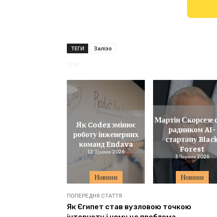
ТЕГИ
Залізо
1130
Мартін Скорсезе 
Як Codex змінює
радником AI-
роботу інженерних
стартапу Blac
команд Endava
Forest
12 Травня 2026
3 Червня 2026
Новини
Новини
ПОПЕРЕДНЯ СТАТТЯ
Як Єгипет став вузловою точкою