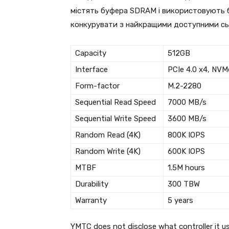
містять буфера SDRAM і використовують бу
конкурувати з найкращими доступними сь
Capacity
512GB
Interface
PCIe 4.0 x4, NVMe
Form-factor
M.2-2280
Sequential Read Speed
7000 MB/s
Sequential Write Speed
3600 MB/s
Random Read (4K)
800K IOPS
Random Write (4K)
600K IOPS
MTBF
1.5M hours
Durability
300 TBW
Warranty
5 years
YMTC does not disclose what controller it us