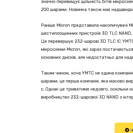
значно перевищує щільність бітів мікросхе
200 шарами. Новинка також має надшвидк
Раніше Micron представила накопичувачі M
шестиплощинних пристроїв 3D TLC NAND, які
Це перевершує 232-шарові 3D TLC IC YMTC 
мікросхеми Micron, які зараз постачаютьс
основних дисків, але недостатньо для над
Таким чином, хоча YMTC не єдина компанія
шарами, це перша компанія, яка масово ви
с. Однак це триватиме недовго, оскільки 
виробництво 232-шарової 3D NAND з інте
Ч