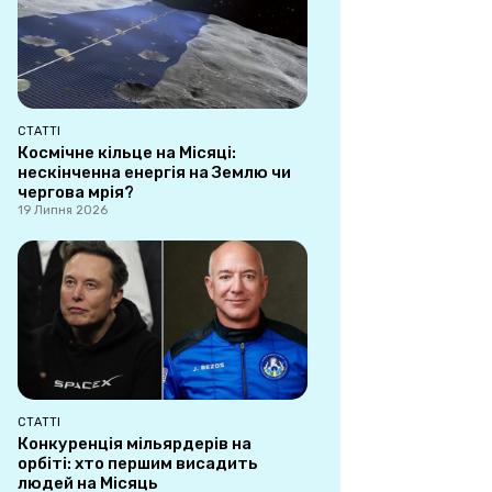
СТАТТІ
Космічне кільце на Місяці:
нескінченна енергія на Землю чи
чергова мрія?
19 Липня 2026
СТАТТІ
Конкуренція мільярдерів на
орбіті: хто першим висадить
людей на Місяць