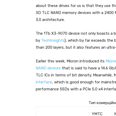
about these drives for us is that they use 
3D TLC NAND memory devices with a 2400 MT
3.0 architecture.
The 1Tb X3-9070 device not only boasts a bi
by
TechInsights
), which by far exceeds the
than 200 layers, but it also features an ultr
Earlier this week, Micron introduced its
Micro
NAND devices
that is said to have a 14.6 Gb
TLC ICs in terms of bit density. Meanwhile, 
interface
, which is good enough for mainstr
performance SSDs with a PCIe 5.0 x4 interfa
Тип комерційн
YMTC