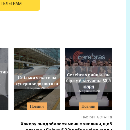
ТЕЛЕГРАМ
став
Cerebras вийшла на
Скільки чекати на
біржу й залучила $5,5
k
супершвидкі потяги
млрд
18 Березня 2015
15 Травня 2026
Новини
Новини
НАСТУПНА СТАТТЯ
Хакеру знадобилося менше хвилини, щоб