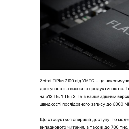
Zhitai TiPlus7100 від YMTC — це накопичува
доступності з високою продуктивністю. Тв
на 512 ГБ, 1 ТБ і 2 ТБ з найшвидшими верс
швидкості послідовного запису до 6000 М
Що стосується операцій доступу, то модел
випадкового читання, а також до 700 тис. 