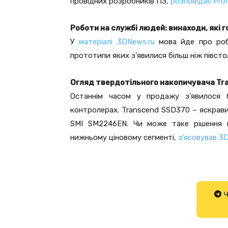
провідних розробників ПЗ,
розповідає Pro
Роботи на службі людей: винаходи, які 
У
матеріалі 3DNews.ru
мова йде про робо
прототипи яких з’явилися більш ніж півсто
Огляд твердотільного накопичувача Tr
Останнім часом у продажу з’явилося б
контролерах. Transcend SSD370 – яскравий
SMI SM2246EN. Чи може таке рішення п
нижньому ціновому сегменті,
з’ясовував 3
Ч