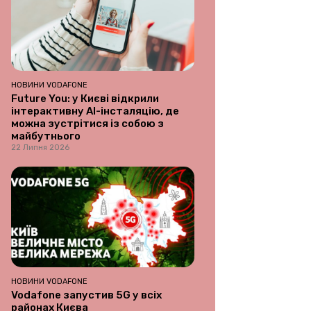
НОВИНИ VODAFONE
Future You: у Києві відкрили
інтерактивну AI-інсталяцію, де
можна зустрітися із собою з
майбутнього
22 Липня 2026
НОВИНИ VODAFONE
Vodafone запустив 5G у всіх
районах Києва