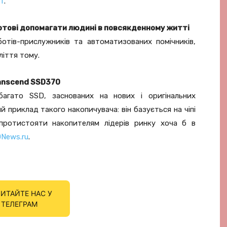
IT
.
готові допомагати людині в повсякденному житті
тів-прислужників та автоматизованих помічників,
ліття тому.
anscend SSD370
агато SSD, заснованих на нових і оригінальних
 приклад такого накопичувача: він базується на чіпі
ротистояти накопителям лідерів ринку хоча б в
DNews.ru
.
ИТАЙТЕ НАС У
ТЕЛЕГРАМ