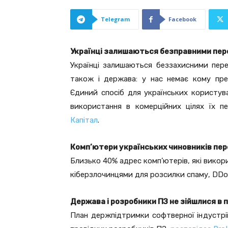
Telegram
Facebook
Українці залишаються безправними пер
Українці залишаються беззахисними пере
також і держава: у нас немає кому пре
Єдиний спосіб для українських користува
використання в комерційних цілях їх 
Капітал
.
Комп’ютери українських чиновників пер
Близько 40% адрес комп’ютерів, які викор
кіберзлочинцями для розсилки спаму, DDo
Держава і розробники ПЗ не зійшлися в 
План держпідтримки софтверної індустрії