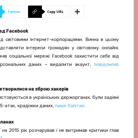
Twitter
Copy URL
ед Facebook
д світовими інтернет-корпораціями. Винна в цьому
дставляти інтереси громадян у світовому онлайні.
чів соціальної мережі Facebook захистити себе від
персональних даних – видалити акаунт,
повідомляє
етворилися на зброю хакерів
истовуються в українських держорганах, були задіяні
S-атак, крадіжки даних,
пише Капітал
.
планах
 на 2015 рік розчарував і не витримав критики глав