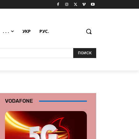
. . .
УКР
РУС.
ПОИСК
VODAFONE