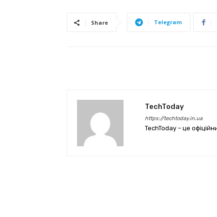
Telegram
Share
TechToday
https://techtoday.in.ua
TechToday – це офіційн