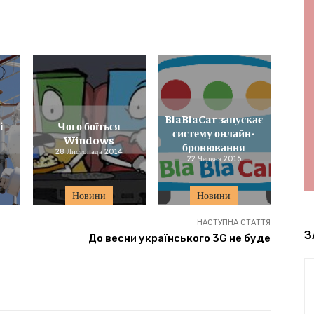
BlaBlaCar запускає
і
Чого боїться
систему онлайн-
Windows
бронювання
28 Листопада 2014
22 Червня 2016
Новини
Новини
НАСТУПНА СТАТТЯ
З
До весни українського 3G не буде