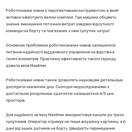
Роботизовані човни є перспективним інструментом, в який
активно інвестують великі компанії. Такі машини обіцяють
значне зменшення поточних витрат завдяки відсутності
команди на борту та пов’язаних з нею супутніх затрат.
Основною проблемою роботизованих човнів залишалося
питання надійності віддаленого управління на відстані в
тисячі кілометрів. Практичну ефективність такого підходу
довела місія Maxlimer.
Роботизовані човни також дозволять науковцям детальніше
дослідити океанічне дно. Сьогодні недослідженими з
достатньою роздільною здатністю залишається 4/5 цих
просторів.
Для надійного зв’язку Maxlimer використовує канали до трьох
супутників. Оператор отримує не лише візуальну картинку, а й
дані від інших датчиків на борту. Швидкість переміщення