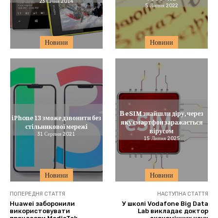
23 Січня 2014
5 Липня 2022
Новини
Новини
В eSIM знайшли діру, через
iPhone 13 зможе дзвонити без
яку смартфон заражається
стільникової мережі
вірусом
31 Серпня 2021
15 Липня 2025
Новини
Новини
ПОПЕРЕДНЯ СТАТТЯ
НАСТУПНА СТАТТЯ
Huawei заборонили
У школі Vodafone Big Data
використовувати
Lab викладає доктор