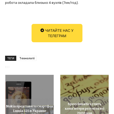
робота складала близько 4 вузлів (7км/год).
ЧИТАЙТЕ НАС У
ТЕЛЕГРАМ
ТЕГИ
Технології
833
Speechmatics учить
Nokia представила смартфон
комп’ютери розуміти всі
Lumia 525 в Украине
7000 мов