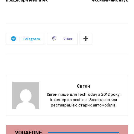
процесори MediaTek
економічних наук
Telegram
Viber
Євген
Євген пише для TechToday з 2012 року.
Інженер за освітою. Захоплюється
реставрацією старих автомобілів.
VODAFONE