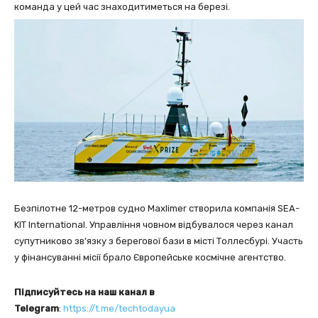
команда у цей час знаходитиметься на березі.
Безпілотне 12-метров судно Maxlimer створила компанія SEA-
KIT International. Управління човном відбувалося через канал
супутниково зв’язку з берегової бази в місті Толлесбурі. Участь
у фінансуванні місії брало Європейське космічне агентство.
Підписуйтесь на наш канал в
Telegram
:
https://t.me/techtodayua