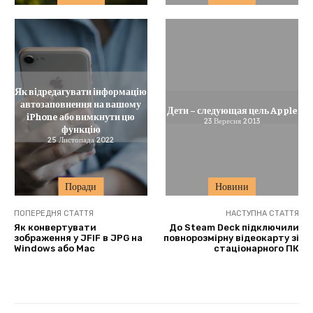
Як відредагувати інформацію
автозаповнення на вашому
Дети – следующая цель Apple
iPhone або вимкнути цю
23 Вересня 2013
функцію
25 Листопада 2022
Поради
Новини
ПОПЕРЕДНЯ СТАТТЯ
НАСТУПНА СТАТТЯ
Як конвертувати
До Steam Deck підключили
зображення у JFIF в JPG на
повнорозмірну відеокарту зі
Windows або Mac
стаціонарного ПК