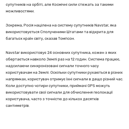
супутників на орбіті, але Космічні сили стежать за такими
можливостями.
Зокрема, Росія націлена на систему супутників Navstar, яка
використовується Сполученими Штатами та відкрита для
багатьох країн світу, сказав Томпсон.
Navstar використовує 24 основних супутника, кожен з яких
обертається навколо Землі раз на 12 годин. Система працює,
надсилаючи синхронізовані сигнали точного часу
користувачам на Землі. Оскільки супутники рухаються в різних
напрямках, користувач отримує їхні сигнали в дещо різний час.
Коли доступно чотири супутники, приймачі GPS можуть
використовувати свої сигнали для обчислення геолокації
користувача, часто з точністю до кількох десятків
сантиметрів.