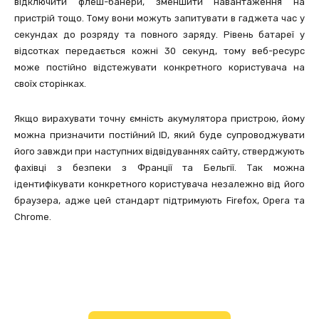
відключити флеш-банери, зменшити навантаження на
пристрій тощо. Тому вони можуть запитувати в гаджета час у
секундах до розряду та повного заряду. Рівень батареї у
відсотках передається кожні 30 секунд, тому веб-ресурс
може постійно відстежувати конкретного користувача на
своїх сторінках.
Якщо вирахувати точну ємність акумулятора пристрою, йому
можна призначити постійний ID, який буде супроводжувати
його завжди при наступних відвідуваннях сайту, стверджують
фахівці з безпеки з Франції та Бельгії. Так можна
ідентифікувати конкретного користувача незалежно від його
браузера, адже цей стандарт підтримують Firefox, Opera та
Chrome.