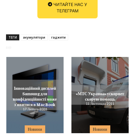
ЧИТАЙТЕ НАС У
ТЕЛЕГРАМ
ТЕГИ
акумулятори
гаджети
869
Інноваційний дисплей
Samsung для
«МТС Украина» ускоряет
конфіденційності може
скорую помощь
з’явитися в MacBook
11 Листопада 2011
17 Лютого 2026
Новини
Новини