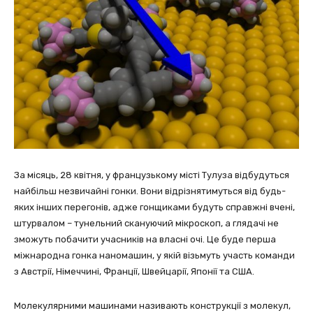
За місяць, 28 квітня, у французькому місті Тулуза відбудуться
найбільш незвичайні гонки. Вони відрізнятимуться від будь-
яких інших перегонів, адже гонщиками будуть справжні вчені,
штурвалом – тунельний скануючий мікроскоп, а глядачі не
зможуть побачити учасників на власні очі. Це буде перша
міжнародна гонка наномашин, у якій візьмуть участь команди
з Австрії, Німеччині, Франції, Швейцарії, Японії та США.
Молекулярними машинами називають конструкції з молекул,