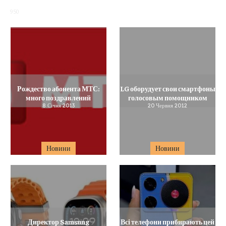
950
Рождество абонента МТС:
LG оборудует свои смартфоны
много поздравлений
голосовым помощником
8 Січня 2013
20 Червня 2012
Новини
Новини
Директор Samsung
Всі телефони прибирають цей