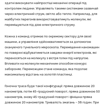
здатні виконувати найпростіші механічні операції під
контролем людини. Управляють такими системами зазвичай
через електричний струм, світло або тепло. Наприклад, для
майбутніх перегонів використовуватимуть молекули, які
переміщуються під дією електричного струму.
Кожна з команд отримає по окремому сектору для своєї
машини, а управління здійснюватиметься за допомогою
скануючого тунельного мікроскопа. Переміщення наномашин
по поверхні відбуватиметься завдяки енергії електронів, які
переносяться на молекулу з вістря голки під напругою.
Впливати на молекули механічним способом конкурс
забороняє. Переможцем стане команда, яка подолає
максимальну відстань на золотій пластинці.
Гоночна траса буде такої конфігурації: пряма довжиною 20
нанометрів, потім 45-градусний поворот, пряма довжиною 50
нанометрів, знову 45-градусний поворот і фінішна пряма
довжиною 20 нанометрів. Тривалість змагань – 38 годин. При