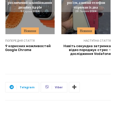
розлючений за копіювання
роз’єм, а новий телефон
дизайну Apple
отримав їх два
5 Серпня 2024
28 Лютого 2024
Новини
Новини
ПОПЕРЕДНЯ СТАТТЯ
НАСТУПНА СТАТТЯ
9 корисних можливостей
Навіть секундна затримка
Google Chrome
відео породжує стрес –
дослідження Vodafone
Telegram
Viber