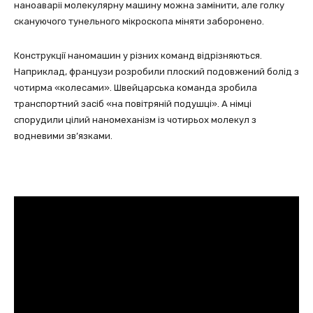
наноаваріі молекулярну машину можна замінити, але голку
скануючого тунельного мікроскопа міняти заборонено.
Конструкції наномашин у різних команд відрізняються.
Наприклад, французи розробили плоский подовжений болід з
чотирма «колесами». Швейцарська команда зробила
транспортний засіб «на повітряній подушці». А німці
спорудили цілий наномеханізм із чотирьох молекул з
водневими зв’язками.