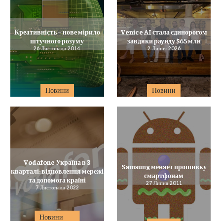
Креативність – нове мірило
Venice AI стала єдинорогом
штучного розуму
завдяки раунду $65 млн
26 Листопада 2014
2 Липня 2026
Новини
Новини
Vodafone Україна в 3
Samsung меняет прошивку
кварталі: відновлення мережі
смартфонам
та допомога країні
27 Липня 2011
7 Листопада 2022
Новини