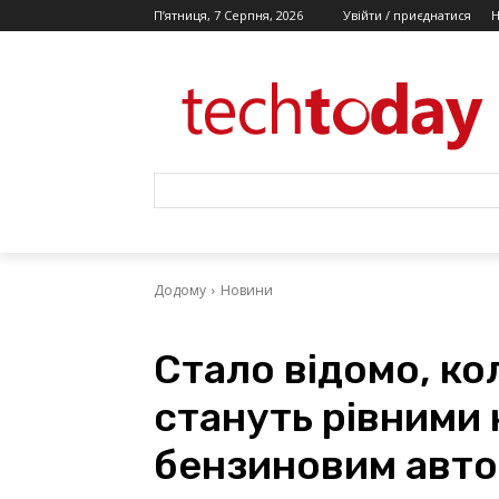
П’ятниця, 7 Серпня, 2026
Увійти / приєднатися
Додому
Новини
Стало відомо, ко
стануть рівними
бензиновим авто