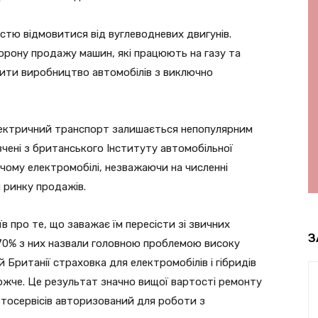
істю відмовитися від вуглеводневих двигунів.
борону продажу машин, які працюють на газу та
нити виробництво автомобілів з виключно
електричний транспорт залишається непопулярним
вчені з британського Інституту автомобільної
 чому електромобілі, незважаючи на численні
 ринку продажів.
в про те, що заважає їм пересісти зі звичних
З
70% з них назвали головною проблемою високу
 Британії страховка для електромобілів і гібридів
ожче. Це результат значно вищої вартості ремонту
 автосервісів авторизований для роботи з