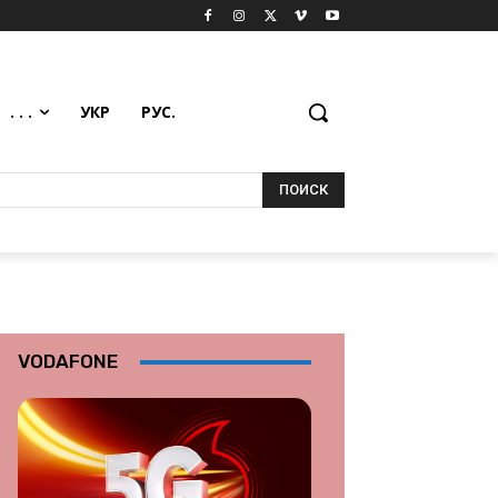
. . .
УКР
РУС.
ПОИСК
VODAFONE