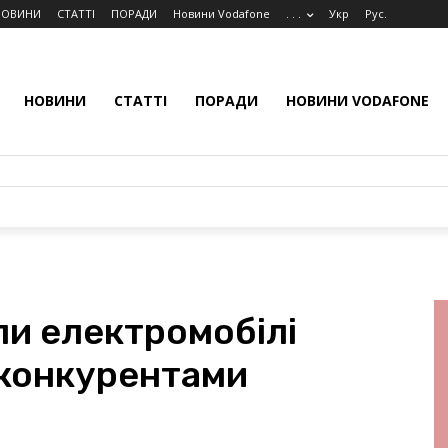
НОВИНИ
СТАТТІ
ПОРАДИ
Новини Vodafone
. . .
Укр
Рус.
НОВИНИ
СТАТТІ
ПОРАДИ
НОВИНИ VODAFONE
ли електромобілі
 конкурентами