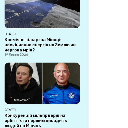
СТАТТІ
Космічне кільце на Місяці:
нескінченна енергія на Землю чи
чергова мрія?
19 Липня 2026
СТАТТІ
Конкуренція мільярдерів на
орбіті: хто першим висадить
людей на Місяць