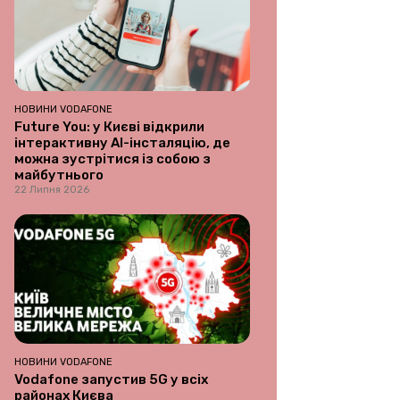
НОВИНИ VODAFONE
Future You: у Києві відкрили
інтерактивну AI-інсталяцію, де
можна зустрітися із собою з
майбутнього
22 Липня 2026
НОВИНИ VODAFONE
Vodafone запустив 5G у всіх
районах Києва