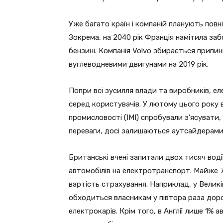
Уже багато країн і компаній планують повн
Зокрема, на 2040 рік Франція намітила за
бензині. Компанія Volvo збирається припи
вуглеводневими двигунами на 2019 рік.
Попри всі зусилля влади та виробників, 
серед користувачів. У лютому цього року 
промисловості (IMI) спробували з’ясувати,
переваги, досі залишаються аутсайдерами
Британські вчені запитали двох тисяч водії
автомобілів на електротранспорт. Майже 
вартість страхування. Наприклад, у Великій
обходиться власникам у півтора раза дор
електрокарів. Крім того, в Англії лише 1%