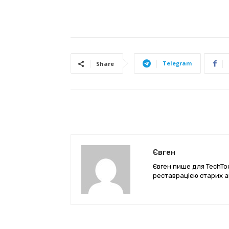
Telegram
Share
Євген
Євген пише для TechTod
реставрацією старих а