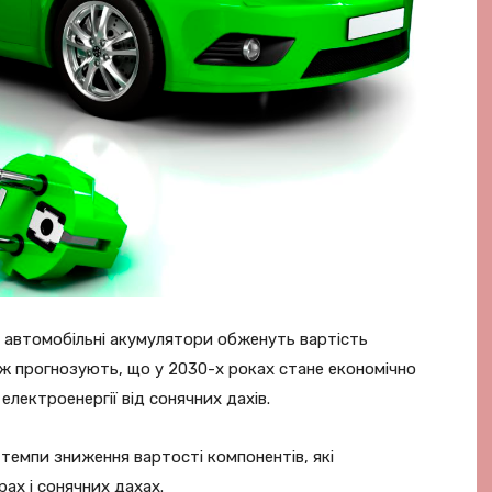
на автомобільні акумулятори обженуть вартість
ож прогнозують, що у 2030-х роках стане економічно
лектроенергії від сонячних дахів.
 темпи зниження вартості компонентів, які
ах і сонячних дахах.