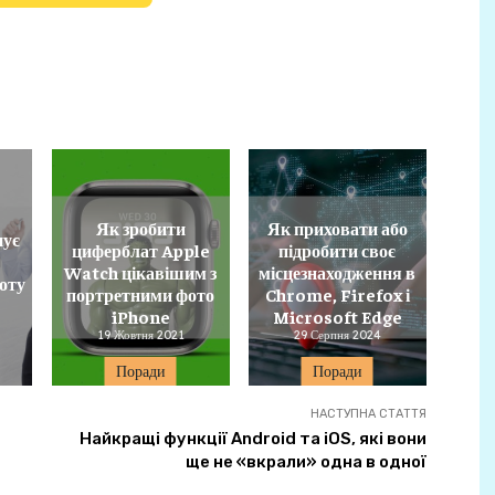
Як зробити
Як приховати або
нує
циферблат Apple
підробити своє
Watch цікавішим з
місцезнаходження в
оту
портретними фото
Chrome, Firefox і
iPhone
Microsoft Edge
19 Жовтня 2021
29 Серпня 2024
Поради
Поради
НАСТУПНА СТАТТЯ
Найкращі функції Android та iOS, які вони
ще не «вкрали» одна в одної