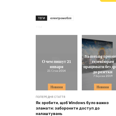
ТЕГИ
електромобілі
1164
Samsung пропо
О чем пишут 21
телевізорам
января
працювати без др
21 Січня 2014
до розетки
7 Березня 2019
Новини
Новини
ПОПЕРЕДНЯ СТАТТЯ
Як зробити, щоб Windows було важко
зламати: заборонити доступ до
налаштувань