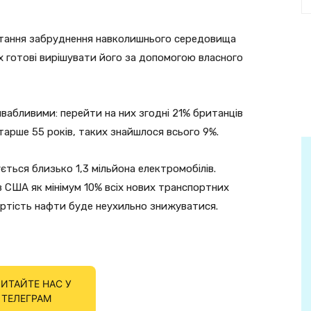
итання забруднення навколишнього середовища
х готові вирішувати його за допомогою власного
ивабливими: перейти на них згодні 21% британців
 старше 55 років, таких знайшлося всього 9%.
чується близько 1,3 мільйона електромобілів.
 США як мінімум 10% всіх нових транспортних
артість нафти буде неухильно знижуватися.
ИТАЙТЕ НАС У
ТЕЛЕГРАМ