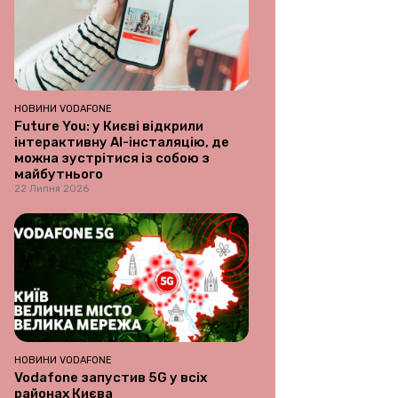
НОВИНИ VODAFONE
Future You: у Києві відкрили
інтерактивну AI-інсталяцію, де
можна зустрітися із собою з
майбутнього
22 Липня 2026
НОВИНИ VODAFONE
Vodafone запустив 5G у всіх
районах Києва