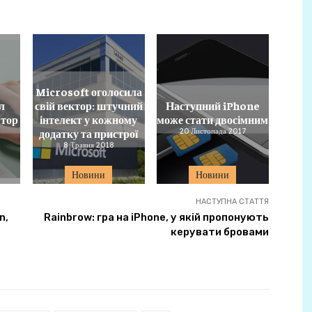
Microsoft оголосила
л
свій вектор: штучний
Наступний iPhone
ятор
інтелект у кожному
може стати двосімним
додатку та пристрої
20 Листопада 2017
8 Травня 2018
Новини
Новини
НАСТУПНА СТАТТЯ
n,
Rainbrow: гра на iPhone, у якій пропонують
керувати бровами