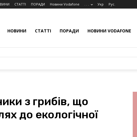
ВИНИ
СТАТТІ
ПОРАДИ
Новини Vodafone
. . .
Укр
Рус.
НОВИНИ
СТАТТІ
ПОРАДИ
НОВИНИ VODAFONE
ки з грибів, що
ях до екологічної