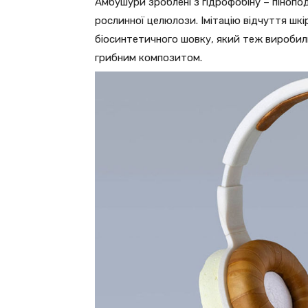
Амбушури зроблені з гідрофобіну – пінопод
рослинної целюлози. Імітацію відчуття шкі
біосинтетичного шовку, який теж виробил
грибним композитом.