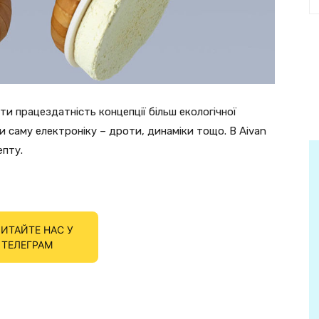
 працездатність концепції більш екологічної
и саму електроніку – дроти, динаміки тощо. В Aivan
пту.
ИТАЙТЕ НАС У
ТЕЛЕГРАМ