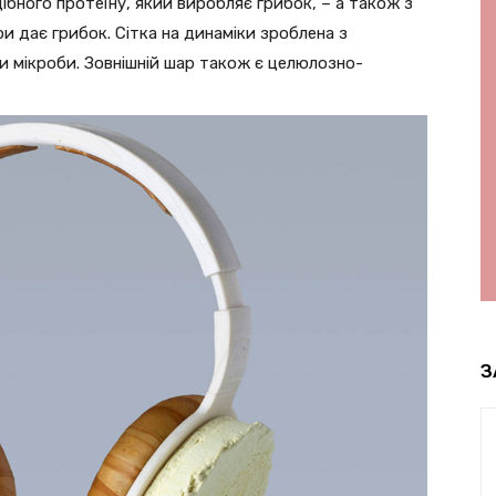
ібного протеїну, який виробляє грибок, – а також з
ри дає грибок. Сітка на динаміки зроблена з
и мікроби. Зовнішній шар також є целюлозно-
З