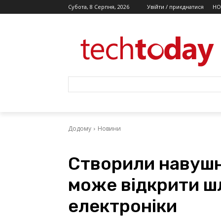
Субота, 8 Серпня, 2026
Увійти / приєднатися
НО
Додому
Новини
Створили навушни
може відкрити шл
електроніки