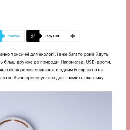
Twitter
Copy URL
йно токсичні для екології, і вже багато років йдуть
сь більш дружнє до природи. Наприклад, USB-дроти,
яців після розпаковування, є одним із варіантів на
артап Aivan пропонує піти далі і замість пластику