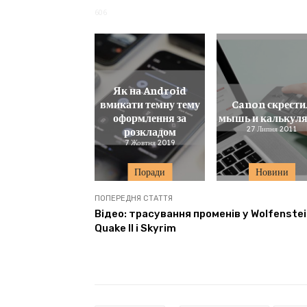
606
Як на Android
вмикати темну тему
Canon скрести
оформлення за
мышь и калькул
розкладом
27 Липня 2011
7 Жовтня 2019
Поради
Новини
ПОПЕРЕДНЯ СТАТТЯ
Відео: трасування променів у Wolfenstei
Quake II і Skyrim