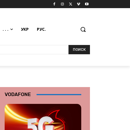
. . .
УКР
РУС.
ПОИСК
VODAFONE