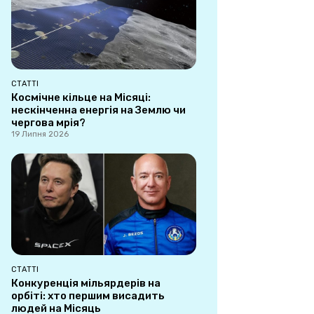
СТАТТІ
Космічне кільце на Місяці:
нескінченна енергія на Землю чи
чергова мрія?
19 Липня 2026
СТАТТІ
Конкуренція мільярдерів на
орбіті: хто першим висадить
людей на Місяць