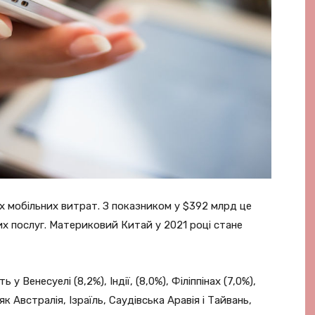
х мобільних витрат. З показником у $392 млрд це
х послуг. Материковий Китай у 2021 році стане
 Венесуелі (8,2%), Індії, (8,0%), Філіппінах (7,0%),
к Австралія, Ізраїль, Саудівська Аравія і Тайвань,