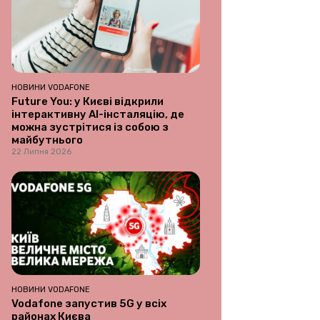
НОВИНИ VODAFONE
Future You: у Києві відкрили
інтерактивну AI-інсталяцію, де
можна зустрітися із собою з
майбутнього
22 Липня 2026
НОВИНИ VODAFONE
Vodafone запустив 5G у всіх
районах Києва