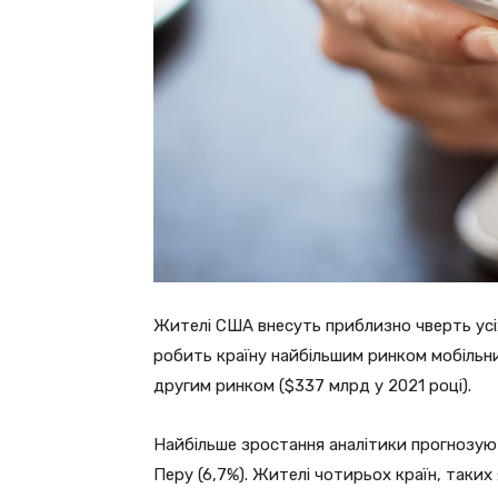
Жителі США внесуть приблизно чверть усі
робить країну найбільшим ринком мобільни
другим ринком ($337 млрд у 2021 році).
Найбільше зростання аналітики прогнозують у
Перу (6,7%). Жителі чотирьох країн, таких я