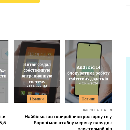
Китай создал
Android 14
AI-
собственную
блокуватиме роботу
сти
операционную
сміттєвих додатків
систему
4 Січня 2024
21 Січня 2014
Новини
Новини
НАСТУПНА СТАТТЯ
ів:
Найбільші автовиробники розгорнуть у
3,5
Європі масштабну мережу зарядок
електромобілів