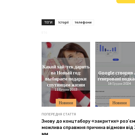
ТЕГИ
Історії
телефони
816
Какой хай-тек дарить
на Новый год:
Google створив 
выбираем подарки
генеровані подка
спутницам жизни
16 Грудня 2024
11 Грудня 2013
Новини
Новини
ПОПЕРЕДНЯ СТАТТЯ
Знову до концтабору «закритих» роз’єм
можлива справжня причина відмови від 
мм