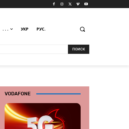
. . .
УКР
РУС.
ПОИСК
VODAFONE