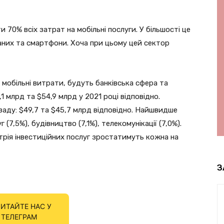
 70% всіх затрат на мобільні послуги. У більшості це
аних та смартфони. Хоча при цьому цей сектор
 мобільні витрати, будуть банківська сфера та
1 млрд та $54,9 млрд у 2021 році відповідно.
аду: $49,7 та $45,7 млрд відповідно. Найшвидше
(7,5%), будівництво (7,1%), телекомунікації (7,0%).
стрія інвестиційних послуг зростатимуть кожна на
З
ИТАЙТЕ НАС У
ТЕЛЕГРАМ