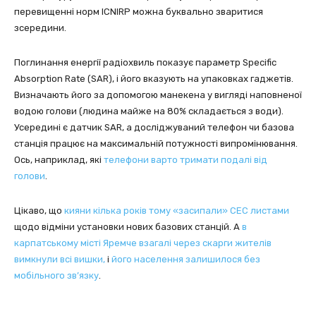
перевищенні норм ICNIRP можна буквально зваритися
зсередини.
Поглинання енергії радіохвиль показує параметр Specific
Absorption Rate (SAR), і його вказують на упаковках гаджетів.
Визначають його за допомогою манекена у вигляді наповненої
водою голови (людина майже на 80% складається з води).
Усередині є датчик SAR, а досліджуваний телефон чи базова
станція працює на максимальній потужності випромінювання.
Ось, наприклад, які
телефони варто тримати подалі від
голови
.
Цікаво, що
кияни кілька років тому «засипали» СЕС листами
щодо відміни установки нових базових станцій. А
в
карпатському місті Яремче взагалі через скарги жителів
вимкнули всі вишки,
і
його населення залишилося без
мобільного зв’язку
.