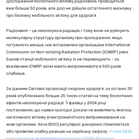
Дослідження біологічного впливу радіохвиль проводиться
вже більше 50 років, але досі не дійшли остаточного висновку
про безпеку мобільного зв’язку для здоров’я.
Радіохвилі – це неіонізуюча радіація, і тому вони не руйнують
молекулярну структуру організму при проходженні, якщо
потужність менша, ніж встановлені організацією International
Commission on Non-Ionizing Radiation Protection (ICNIRP) рівні.
Базові станції мобільного зв’язку їх не перевищують – за
вказівками ICNIRP, вони мають випромінювати в 500 разів
слабкіше.
За даними Світової організації охорони здоров’я, за останні 30
років опубліковано більше 25 тисяч статей на тему біологічних
ефектів неіонізуючої радіації. Її фахівці у 2004 році
постановили, що наявні сьогодні докази не виявляють якогось
негативного впливу електромагнітного випромінювання на
живі організми. Хоча ВООЗ регулярно докорінно помиляється
або проявляє слабку реакцію на серйозну загрозу.
У січні 2020
року організація відмовилася надати COVID-19 статус