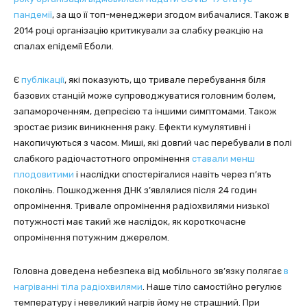
пандемії
, за що її топ-менеджери згодом вибачалися. Також в
2014 році організацію критикували за слабку реакцію на
спалах епідемії Еболи.
Є
публікації
, які показують, що тривале перебування біля
базових станцій може супроводжуватися головним болем,
запамороченням, депресією та іншими симптомами. Також
зростає ризик виникнення раку. Ефекти кумулятивні і
накопичуються з часом. Миші, які довгий час перебували в полі
слабкого радіочастотного опромінення
ставали менш
плодовитими
і наслідки спостерігалися навіть через п’ять
поколінь. Пошкодження ДНК з’являлися після 24 годин
опромінення. Тривале опромінення радіохвилями низької
потужності має такий же наслідок, як короткочасне
опромінення потужним джерелом.
Головна доведена небезпека від мобільного зв’язку полягає
в
нагріванні тіла радіохвилями
. Наше тіло самостійно регулює
температуру і невеликий нагрів йому не страшний. При