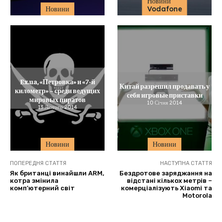
Новини
Новини
Vodafone
Ex.ua, «Петровка» и «7-й
Китай разрешил продавать у
километр» – среди ведущих
себя игровые приставки
мировых пиратов
10 Січня 2014
13 Лютого 2014
Новини
Новини
ПОПЕРЕДНЯ СТАТТЯ
НАСТУПНА СТАТТЯ
Як британці винайшли ARM,
Бездротове заряджання на
котра змінила
відстані кількох метрів –
комп’ютерний світ
комерціалізують Xiaomi та
Motorola