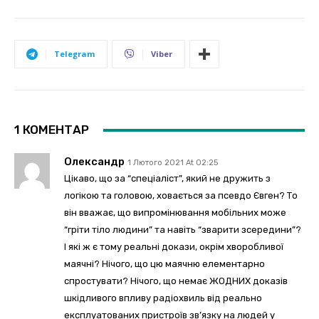
Telegram
Viber
1 КОМЕНТАР
Олександр
1 Лютого 2021 At 02:25
Цікаво, що за “спеціаліст”, який не дружить з
логікою та головою, ховається за псевдо Євген? То
він вважає, що випромінювання мобільних може
“гріти тіло людини” та навіть “зварити зсередини”?
І які ж є тому реальні докази, окрім хворобливої
маячні? Нічого, що цю маячню елементарно
спростувати? Нічого, що немає ЖОДНИХ доказів
шкідливого впливу радіохвиль від реально
експлуатованих пристроїв зв’язку на людей у