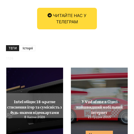
ЧИТАЙТЕ НАС У
ТЕЛЕГРАМ
ТЕГИ
Історії
1126
Intel обіцяє 18-кратне
У Vodafone в Одесі
стиснення ігор та сумісність з
найшвидший мобільний
будь-якими відеокартами
інтернет
8 Квітня 2026
21 Грудня 2015