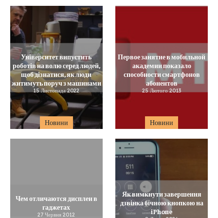
Університет випустить
Первое занятие в мобильной
роботів на волю серед людей,
академии показало
щоб дізнатися, як люди
способности смартфонов
житимуть поруч з машинами
абонентов
15 Листопада 2022
25 Лютого 2013
Новини
Новини
Як вимкнути завершення
Чем отличаются дисплеи в
дзвінка бічною кнопкою на
гаджетах
iPhone
27 Червня 2012