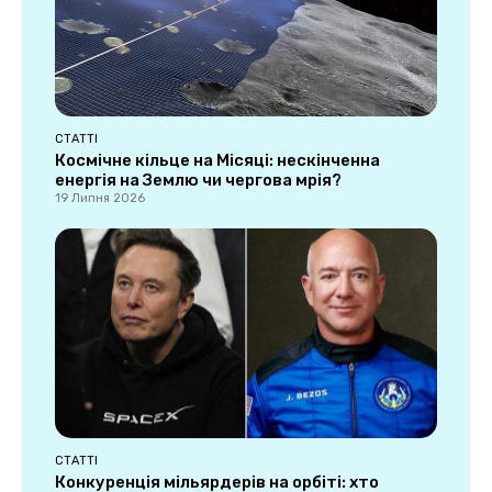
СТАТТІ
Космічне кільце на Місяці: нескінченна
енергія на Землю чи чергова мрія?
19 Липня 2026
СТАТТІ
Конкуренція мільярдерів на орбіті: хто