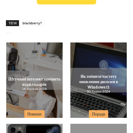
ТЕГИ
blackberry?
773
Як змінити частоту
Штучний інтелект замінить
оновлення дисплея в
відділ кадрів
Windows 11
14 Вересня 2016
30 Травня 2024
Новини
Поради