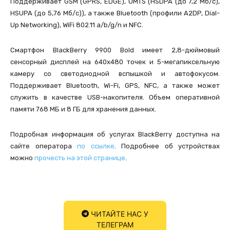
Поддерживает GSM (GPRS, EDGE), UMTS (HSDPA (до 7,2 Мб/с),
HSUPA (до 5,76 Мб/с)), а также Bluetooth (профили A2DP, Dial-
Up Networking), WiFi 802.11 a/b/g/n и NFC.
Смартфон BlackBerry 9900 Bold имеет 2,8-дюймовый
сенсорный дисплей на 640х480 точек и 5-мегапиксельную
камеру со светодиодной вспышкой и автофокусом.
Поддерживает Bluetooth, Wi-Fi, GPS, NFC, а также может
служить в качестве USB-накопителя. Объем оперативной
памяти 768 МБ и 8 ГБ для хранения данных.
Подробная информация об услугах BlackBerry доступна на
сайте оператора
по ссылке
. Подробнее об устройствах
можно
прочесть на этой странице
.
ЧИТАЙТЕ НАС У
ТЕЛЕГРАМ