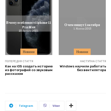
В чому особливості iphone 11
О чем пишут 1 октября
Pro Max
1 Жовтня 2013
23 Лютого 2021
Новини
Новини
ПОПЕРЕДНЯ СТАТТЯ
НАСТУПНА СТАТТЯ
Как на iOS создать историю
Windows научили работать
из фотографий со звуковым
без вентилятора
рассказом
Telegram
Viber