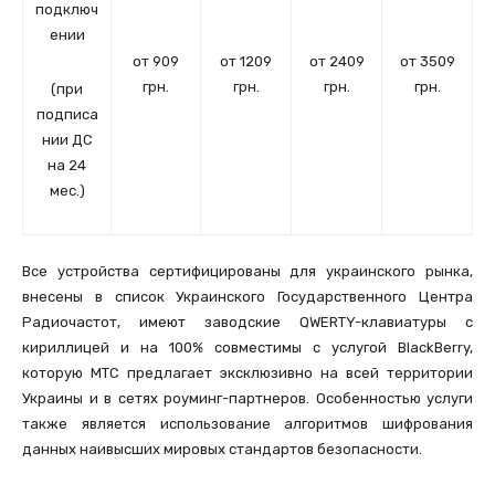
подключ
ении
от 909
от 1209
от 2409
от 3509
грн.
грн.
грн.
грн.
(при
подписа
нии ДС
на 24
мес.)
Все устройства сертифицированы для украинского рынка,
внесены в список Украинского Государственного Центра
Радиочастот, имеют заводские QWERTY-клавиатуры с
кириллицей и на 100% совместимы с услугой BlackBerry,
которую МТС предлагает эксклюзивно на всей территории
Украины и в сетях роуминг-партнеров. Особенностью услуги
также является использование алгоритмов шифрования
данных наивысших мировых стандартов безопасности.