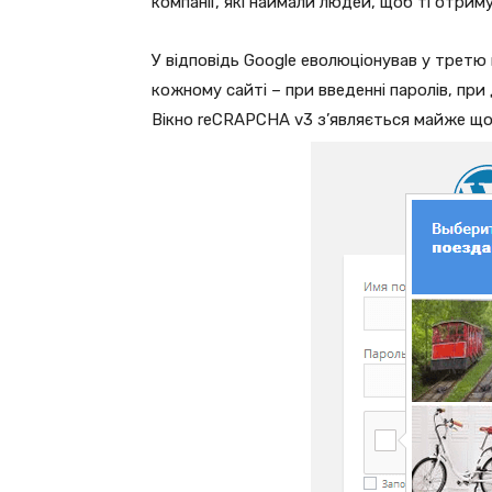
компанії, які наймали людей, щоб ті отри
У відповідь Google еволюціонував у третю 
кожному сайті – при введенні паролів, при
Вікно reCRAPCHA v3 з’являється майже щор