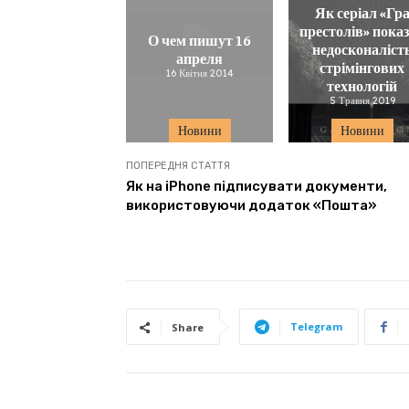
Як серіал «Гр
престолів» пока
О чем пишут 16
недосконаліст
апреля
стрімінгових
16 Квітня 2014
технологій
5 Травня 2019
Новини
Новини
ПОПЕРЕДНЯ СТАТТЯ
Як на iPhone підписувати документи,
використовуючи додаток «Пошта»
Telegram
Share