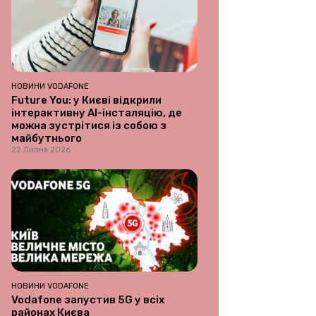
НОВИНИ VODAFONE
Future You: у Києві відкрили
інтерактивну AI-інсталяцію, де
можна зустрітися із собою з
майбутнього
22 Липня 2026
НОВИНИ VODAFONE
Vodafone запустив 5G у всіх
районах Києва