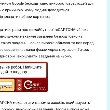
 чином Google безкоштовно використовує людей для
ть є причиною, чому людині доводиться
зів клацати набори картинок.
здатися раєм проти майбутньої reCAPTCHA v4, яка
 вирішуючи механічні завдання безкоштовно на
 таких завдань – показ виразів обличчя та поз перед
е введення заданої фрази через мікрофон. Також
истрій і вирішувати завдання на ньому.
APCHA може стати одним із засобів, який змусить
 з розуму, виконуючи завдання. Google цілком може