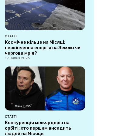
СТАТТІ
Космічне кільце на Місяці:
нескінченна енергія на Землю чи
чергова мрія?
19 Липня 2026
СТАТТІ
Конкуренція мільярдерів на
орбіті: хто першим висадить
людей на Місяць