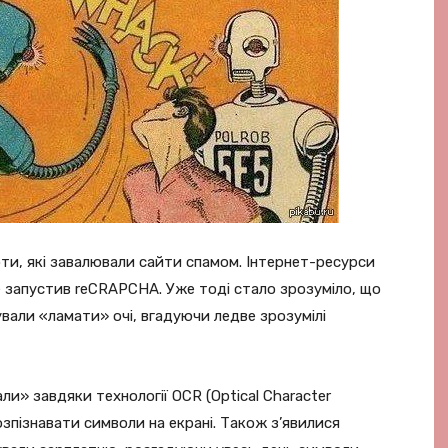
ти, які завалювали сайти спамом. Інтернет-ресурси
е запустив reCRAPCHA. Уже тоді стало зрозуміло, що
вали «ламати» очі, вгадуючи ледве зрозумілі
» завдяки технології OCR (Optical Character
зпізнавати символи на екрані. Також з’явилися