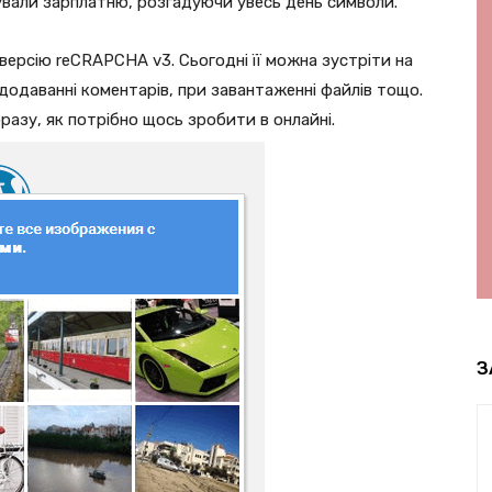
мували зарплатню, розгадуючи увесь день символи.
версію reCRAPCHA v3. Сьогодні її можна зустріти на
 додаванні коментарів, при завантаженні файлів тощо.
азу, як потрібно щось зробити в онлайні.
З