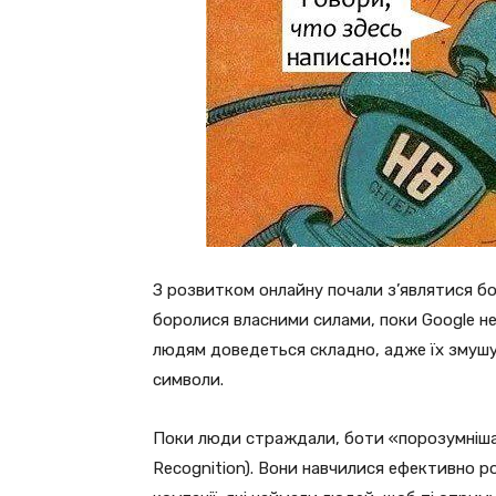
З розвитком онлайну почали з’являтися бо
боролися власними силами, поки Google н
людям доведеться складно, адже їх змушу
символи.
Поки люди страждали, боти «порозумнішали
Recognition). Вони навчилися ефективно ро