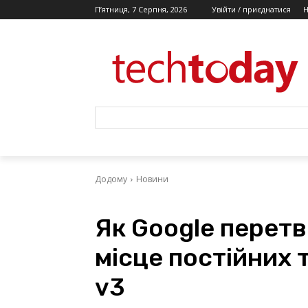
П’ятниця, 7 Серпня, 2026
Увійти / приєднатися
Додому
Новини
Як Google перетв
місце постійних
v3