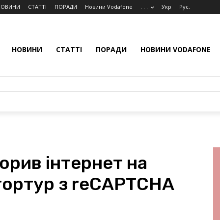
НОВИНИ
СТАТТІ
ПОРАДИ
Новини Vodafone
. . .
Укр
Рус.
НОВИНИ
СТАТТІ
ПОРАДИ
НОВИНИ VODAFONE
орив інтернет на
 тортур з reCAPTCHA