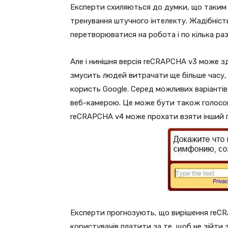
Експерти схиляються до думки, що таким
тренування штучного інтелекту. Жадібніс
перетворюватися на робота і по кілька ра
Але і нинішня версія reCRAPCHA v3 може 
змусить людей витрачати ще більше часу,
користь Google. Серед можливих варіантів
веб-камерою. Це може бути також голосов
reCRAPCHA v4 може прохати взяти інший пр
Експерти прогнозують, що вирішення reCR
користувачів платити за те, щоб не зійти