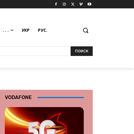
. . .
УКР
РУС.
ПОИСК
VODAFONE