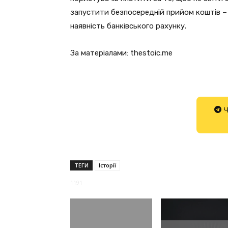
запустити безпосередній прийом коштів – н
наявність банківського рахунку.
За матеріалами: thestoic.me
Ч
ТЕГИ
Історії
1191