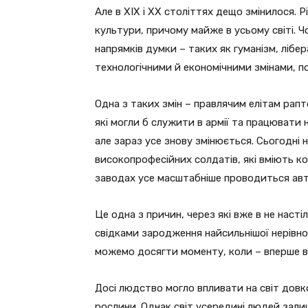
Але в XIX і XX століттях дещо змінилося. Р
культури, причому майже в усьому світі.
напрямків думки – таких як гуманізм, лібер
технологічними й економічними змінами, п
Одна з таких змін – правлячим елітам рап
які могли б служити в армії та працювати 
але зараз усе знову змінюється. Сьогодні 
високопрофесійних солдатів, які вміють к
заводах усе масштабніше проводиться ав
Це одна з причин, через які вже в не нас
свідками зародження найсильнішої нерівнос
можемо досягти моменту, коли – вперше в і
Досі людство могло впливати на світ довко
рослини. Однак світ усередині людей зал