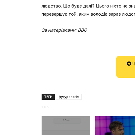
людство. Що буде далі? Цього ніхто не зн
перевершує той, яким володіє зараз людс
За матеріалами:
BBC
Ч
ТЕГИ
футурологія
1165