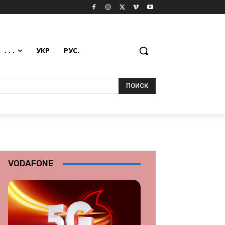
. . .
УКР
РУС.
ПОИСК
VODAFONE