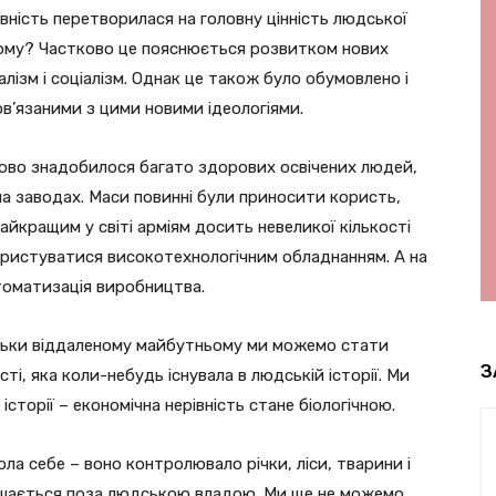
івність перетворилася на головну цінність людської
 Чому? Частково це пояснюється розвитком нових
алізм і соціалізм. Однак це також було обумовлено і
ов’язаними з цими новими ідеологіями.
тово знадобилося багато здорових освічених людей,
на заводах. Маси повинні були приносити користь,
найкращим у світі арміям досить невеликої кількості
ористуватися високотехнологічним обладнанням. А на
томатизація виробництва.
тільки віддаленому майбутньому ми можемо стати
З
ті, яка коли-небудь існувала в людській історії. Ми
сторії – економічна нерівність стане біологічною.
ла себе – воно контролювало річки, ліси, тварини і
ишається поза людською владою. Ми ще не можемо