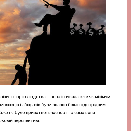
внішу історію людства – вона існувала вже як мінімум
мисливців і збирачів були значно більш однорідним
айже не було приватної власності, а саме вона –
ковій перспективі.