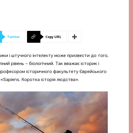
Twitter
Copy URL
тики і штучного інтелекту може призвести до того,
ний рівень – біологічний. Так вважає історик і
 професором історичного факультету Єврейського
 «Sapiens. Коротка історія людства».