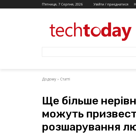
П’ятниця, 7 Серпня, 2026
Увійти / приєднатися
Додому
Статті
Ще більше нерівн
можуть призвести
розшарування л