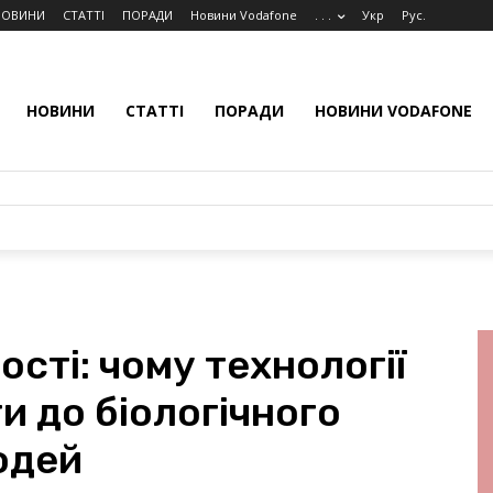
НОВИНИ
СТАТТІ
ПОРАДИ
Новини Vodafone
. . .
Укр
Рус.
НОВИНИ
СТАТТІ
ПОРАДИ
НОВИНИ VODAFONE
ості: чому технології
 до біологічного
юдей