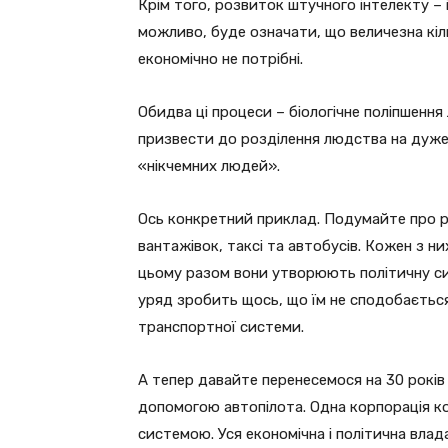
Крім того, розвиток штучного інтелекту – і
можливо, буде означати, що величезна кіл
економічно не потрібні.
Обидва ці процеси – біологічне поліпшенн
призвести до розділення людства на дуже
«нікчемних людей».
Ось конкретний приклад. Подумайте про ри
вантажівок, таксі та автобусів. Кожен з н
цьому разом вони утворюють політичну сил
уряд зробить щось, що їм не сподобається
транспортної системи.
А тепер давайте перенесемося на 30 років
допомогою автопілота. Одна корпорація к
системою. Уся економічна і політична влад