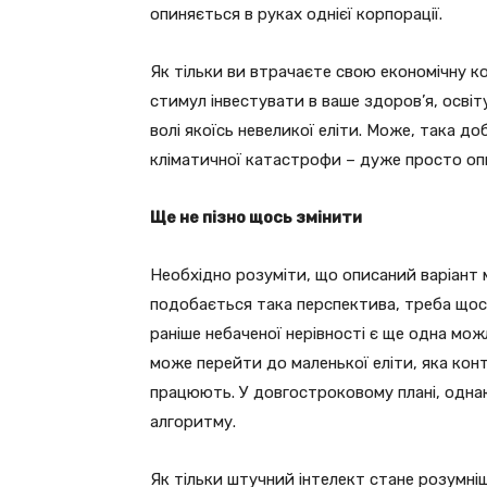
опиняється в руках однієї корпорації.
Як тільки ви втрачаєте свою економічну к
стимул інвестувати в ваше здоров’я, осві
волі якоїсь невеликої еліти. Може, така до
кліматичної катастрофи – дуже просто оп
Ще не пізно щось змінити
Необхідно розуміти, що описаний варіант 
подобається така перспектива, треба щось
раніше небаченої нерівності є ще одна мож
може перейти до маленької еліти, яка конт
працюють. У довгостроковому плані, одна
алгоритму.
Як тільки штучний інтелект стане розумні