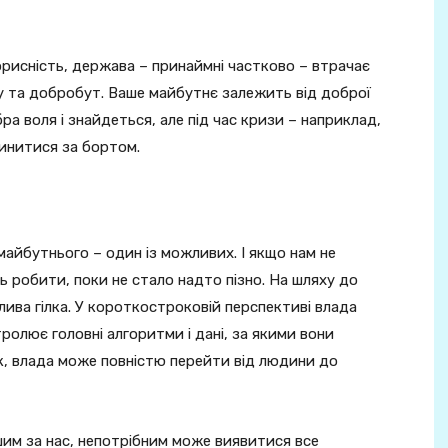
орисність, держава – принаймні частково – втрачає
ту та добробут. Ваше майбутнє залежить від доброї
бра воля і знайдеться, але під час кризи – наприклад,
инитися за бортом.
майбутнього – один із можливих. І якщо нам не
 робити, поки не стало надто пізно. На шляху до
лива гілка. У короткостроковій перспективі влада
ролює головні алгоритми і дані, за якими вони
к, влада може повністю перейти від людини до
шим за нас, непотрібним може виявитися все