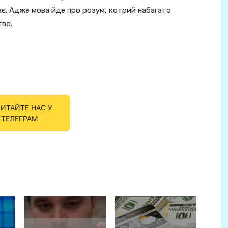
ає. Адже мова йде про розум, котрий набагато
тво.
ИТАЙТЕ НАС У
ТЕЛЕГРАМ