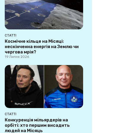
СТАТТІ
Космічне кільце на Місяці:
нескінченна енергія на Землю чи
чергова мрія?
19 Липня 2026
СТАТТІ
Конкуренція мільярдерів на
орбіті: хто першим висадить
людей на Місяць