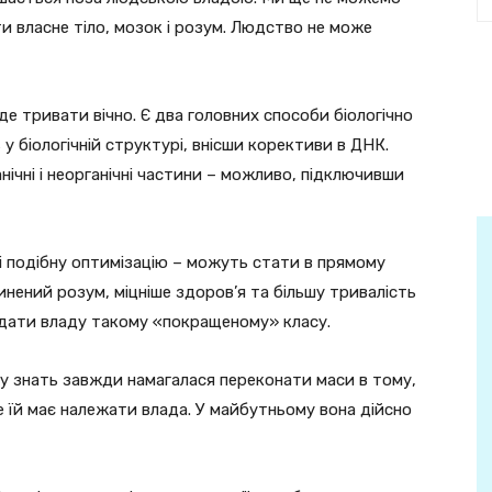
 власне тіло, мозок і розум. Людство не може
е тривати вічно. Є два головних способи біологічно
 біологічній структурі, внісши корективи в ДНК.
нічні і неорганічні частини – можливо, підключивши
і подібну оптимізацію – можуть стати в прямому
инений розум, міцніше здоров’я та більшу тривалість
едати владу такому «покращеному» класу.
у знать завжди намагалася переконати маси в тому,
е їй має належати влада. У майбутньому вона дійсно