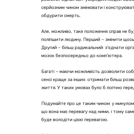
серйозним чином змінювати і конструювати
обдурити смерть.
Але, можливо, таке положення справ не буд
поліпшити людину. Перший – змінити щось у
Другий – більш радикальний: з’єднати орга
мозок безпосередньо до комп’ютера.
Багаті – маючи можливість дозволити соб
сенсі краще за інших: отримати більш розв
життя. У таких умовах було б логічно пер
Подумайте про це таким чином: у минулом
що вона має перевагу над ними, і тому сам
буде володіти цією перевагою.