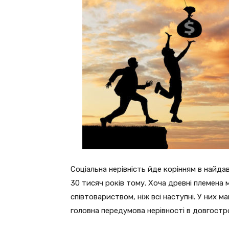
Соціальна нерівність йде корінням в найда
30 тисяч років тому. Хоча древні племена 
співтовариством, ніж всі наступні. У них м
головна передумова нерівності в довгостро