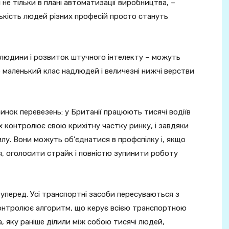
 не тільки в плані автоматизації виробництва, –
ькість людей різних професій просто стануть
я людини і розвиток штучного інтелекту – можуть
 маленький клас надлюдей і величезні нижчі верстви
нок перевезень: у Британії працюють тисячі водіїв
их контролює свою крихітну частку ринку, і завдяки
у. Вони можуть об’єднатися в профспілку і, якщо
, оголосити страйк і повністю зупинити роботу
 уперед. Усі транспортні засоби пересуваються з
онтролює алгоритм, що керує всією транспортною
а, яку раніше ділили між собою тисячі людей,