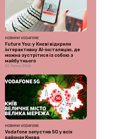
НОВИНИ VODAFONE
Future You: у Києві відкрили
інтерактивну AI-інсталяцію, де
можна зустрітися із собою з
майбутнього
22 Липня 2026
НОВИНИ VODAFONE
Vodafone запустив 5G у всіх
районах Києва