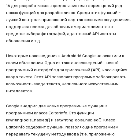
16 для разработчиков, предоставив платформе целый ряд
новых функций для разработчиков. Среди этих функций –
лучший контроль приложений над тактильными ощущениями,
поддержка поиска для облачных медиа-элементов в
средстве выбора фотографий, адаптивный API частоты
обновления и т.д.
Некоторые нововведения в Android 16 Google не осветили в
своем объявлении. Одно из таких нововведений – новый
программный интерфейс для приложений (API), касающийся
ввода текста. Этот API позволяет программе заблокировать
возможность ввода текста, написанного искусственным
интеллектом.
Google внедрил две новые программные функции в
программном классе EditorInfo. Это функции
isWritingToolsEnabled() и setWritingToolsEnabled(). Класс
EditorInfo содержит функции, позволяющие программам
передавать текущему методу ввода (т.е. приложению