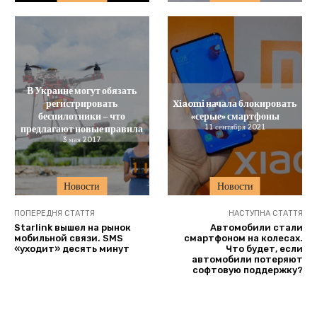
В Украине могут обязать
регистрировать
Xiaomi начала блокировать
беспилотники – что
«серые» смартфоны
предлагают новые правила
11 сентября 2021
3 мая 2017
Новости
Новости
ПОПЕРЕДНЯ СТАТТЯ
НАСТУПНА СТАТТЯ
Starlink вышел на рынок
Автомобили стали
мобильной связи. SMS
смартфоном на колесах.
«уходит» десять минут
Что будет, если
автомобили потеряют
софтовую поддержку?