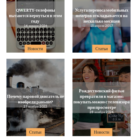
QWERTY-телефоны
Услуга переноса мобильных
пытаются вернуться в этом
номеров откладывается на
году
несколько месяцев
14 января 2026
13 апреля 2017
Новости
Статьи
Рождественский фильм
Почему паровой двигатель не
превратили в магазин:
изобрели раньше?
покупать можно с телевизора
27 ноября 2022
при просмотре
28 ноября 2024
Статьи
Новости