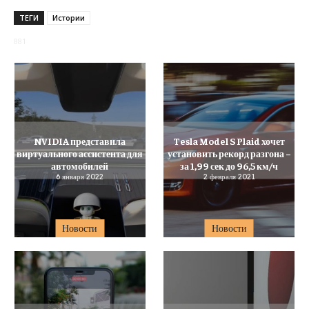
ТЕГИ
Истории
881
NVIDIA представила
Tesla Model S Plaid хочет
виртуального ассистента для
установить рекорд разгона –
автомобилей
за 1,99 сек до 96,5 км/ч
6 января 2022
2 февраля 2021
Новости
Новости