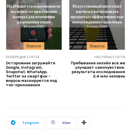
На iPhone стало возможно не
Искусственный интеллект
выходить из приложения
научился распознавать
камеры для изменения
предметы с эффективностью
разрешения видео
новорожденного цыпленка
24 июня 2020
3 января 2024
Новости
Новости
ПОПЕРЕДНЯ СТАТТЯ
НАСТУПНА СТАТТЯ
Осторожнее загружайте
Пребывание онлайн все же
Google, Instagram,
улучшает самочувствие:
Snapchat, WhatsApp,
результаты исследования
Twitter на смартфон –
2,4 млн человек
вирусы маскируются под
топ-приложения
Telegram
Viber