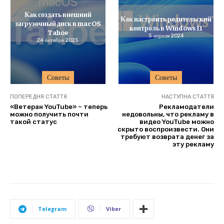
Как создать внешний
Как настроить родительский
загрузочный диск в macOS
контроль в Windows 11
Tahoe
5 апреля 2024
24 октября 2025
Советы
Советы
ПОПЕРЕДНЯ СТАТТЯ
НАСТУПНА СТАТТЯ
«Ветеран YouTube» – теперь
Рекламодатели
можно получить почти
недовольны, что рекламу в
такой статус
видео YouTube можно
скрыто воспроизвести. Они
требуют возврата денег за
эту рекламу
Telegram
Viber