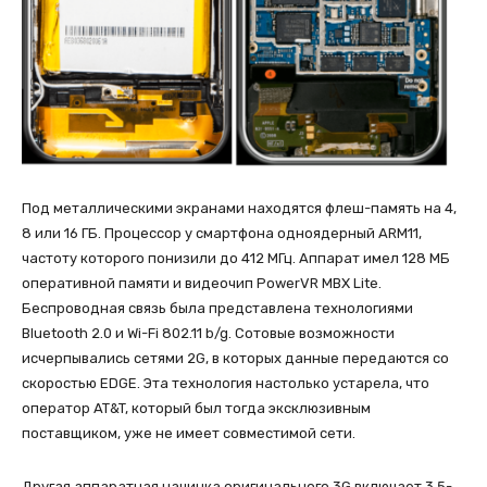
Под металлическими экранами находятся флеш-память на 4,
8 или 16 ГБ. Процессор у смартфона одноядерный ARM11,
частоту которого понизили до 412 МГц. Аппарат имел 128 МБ
оперативной памяти и видеочип PowerVR MBX Lite.
Беспроводная связь была представлена технологиями
Bluetooth 2.0 и Wi-Fi 802.11 b/g. Сотовые возможности
исчерпывались сетями 2G, в которых данные передаются со
скоростью EDGE. Эта технология настолько устарела, что
оператор AT&T, который был тогда эксклюзивным
поставщиком, уже не имеет совместимой сети.
Другая аппаратная начинка оригинального 3G включает 3,5-