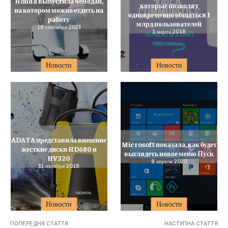
Honda выпустила чемодан,
которые позволят
на котором можно ездить на
одновременно общаться 1
работу
млрд пользователей
18 сентября 2023
1 марта 2018
Новости
Новости
ADATA представила внешние
Microsoft показала, как будет
жесткие диски HD680 и
выглядеть новое меню Пуск
HV320
8 апреля 2020
31 октября 2018
Новости
Новости
ПОПЕРЕДНЯ СТАТТЯ
НАСТУПНА СТАТТЯ