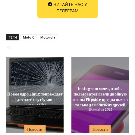
ЧИТАЙТЕ НАС У
ТЕЛЕГРАМ
ТЕГИ
Moto C
Motorola
987
Instagram хочет, чтобы
Новое ядро Linux повреждает
пользователи вели двойную
дисплеи ноутбуков
жизнь: Flipside предназначен
5 октября 2022
только для близких друзей
13 декабря 2023
Новости
Новости