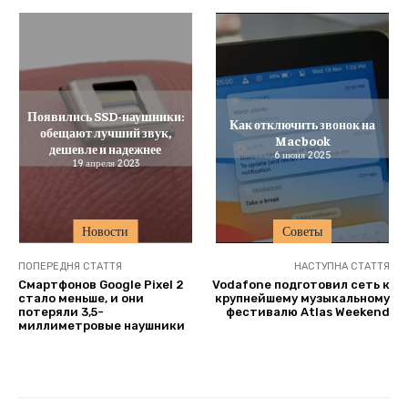
Появились SSD-наушники:
Как отключить звонок на
обещают лучший звук,
Macbook
дешевле и надежнее
6 июня 2025
19 апреля 2023
Новости
Советы
ПОПЕРЕДНЯ СТАТТЯ
НАСТУПНА СТАТТЯ
Смартфонов Google Pixel 2
Vodafone подготовил сеть к
стало меньше, и они
крупнейшему музыкальному
потеряли 3,5-
фестивалю Atlas Weekend
миллиметровые наушники