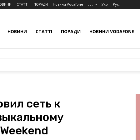
ОВИНИ
СТАТТІ
ПОРАДИ
Новини Vodafone
. . .
Укр
Рус.
НОВИНИ
СТАТТІ
ПОРАДИ
НОВИНИ VODAFONE
вил сеть к
зыкальному
 Weekend