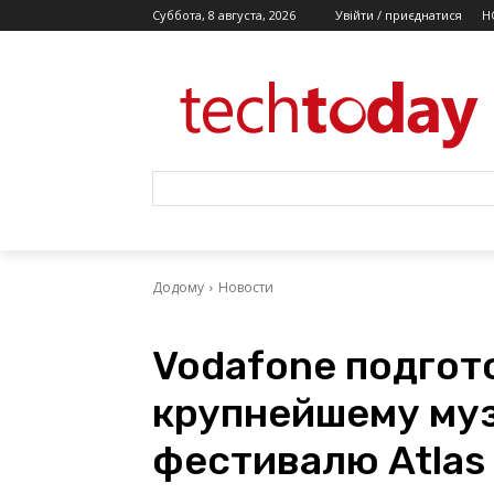
Суббота, 8 августа, 2026
Увійти / приєднатися
Н
Додому
Новости
Vodafone подгото
крупнейшему му
фестивалю Atlas