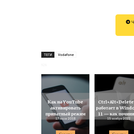
Ч
ТЕГИ
Vodafone
926
Как на YouTube
Ctrl+Alt+Delete
активировать
работает в Wind
приватный режим
11 — как почин
17 июля 2018
15 ноября 2022