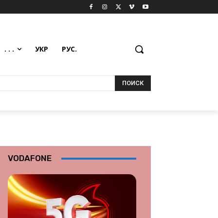
. . .
УКР
РУС.
ПОИСК
VODAFONE