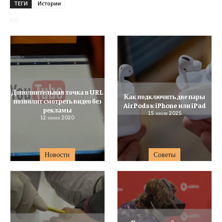
ТЕГИ
Истории
933
Дополнительная точка в URL
Как подключить две пары
позволит смотреть видео без
AirPods к iPhone или iPad
рекламы
15 июля 2025
12 июня 2020
Новости
Советы