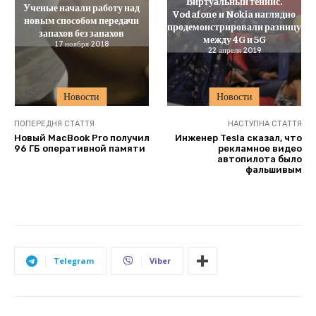
Виртуальный теннис.
Ученые начали работу над
Vodafone и Nokia наглядно
новым способом передачи
продемонстрировали разницу
запахов без запахов
между 4G и 5G
17 ноября 2018
22 апреля 2019
Новости
Новости
ПОПЕРЕДНЯ СТАТТЯ
НАСТУПНА СТАТТЯ
Новый MacBook Pro получил
Инженер Tesla сказал, что
96 ГБ оперативной памяти
рекламное видео
автопилота было
фальшивым
Telegram
Viber