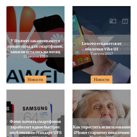
У Huawei заканчиваются
Lenovo откажется от
процессоры для смартфонов,
оболочки Vibe UI
запасов осталось на месяц
7 августа 2017
11 августа 2020
Новости
Новости
Флеш-память смартфонов
заработает вдвое быстрее:
Как упростить использование
опубликован стандарт UFS
iPhone старшему поколению
30 ноября 2020