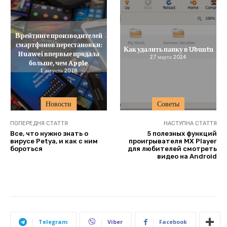
В рейтинге производителей
смартфонов перестановки:
Как удалить папку в Ubuntu
Huawei впервые продала
27 марта 2024
больше, чем Apple
1 августа 2018
Новости
Советы
ПОПЕРЕДНЯ СТАТТЯ
НАСТУПНА СТАТТЯ
Все, что нужно знать о
5 полезных функций
вирусе Petya, и как с ним
проигрывателя MX Player
бороться
для любителей смотреть
видео на Android
Telegram
Viber
Facebook