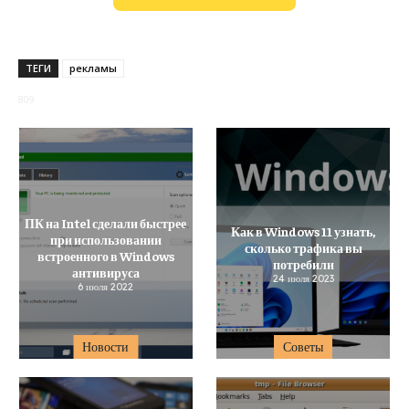
ТЕГИ
рекламы
809
ПК на Intel сделали быстрее
Как в Windows 11 узнать,
при использовании
сколько трафика вы
встроенного в Windows
потребили
антивируса
24 июля 2023
6 июля 2022
Новости
Советы