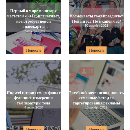
Первый в мире монитор с
частотой 750 Гц-впечатляет,
Космонавты тоже празднуют
но потребует новой
Новый год. Но в какой час?
видеокарты
30 декабря 2022
19 августа 2025
Новости
Новости
Huawei готовит смартфоны с
Facebook хочет использовать
функцией измерения
семейные фото для
температуры тела
таргетирования рекламы
4 июня 2020
16 ноября 2018
Новости
Новости