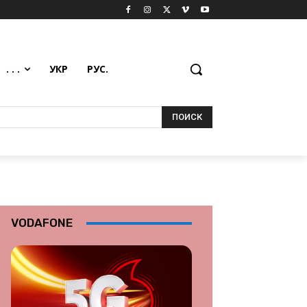
. . .
УКР
РУС.
ПОИСК
VODAFONE