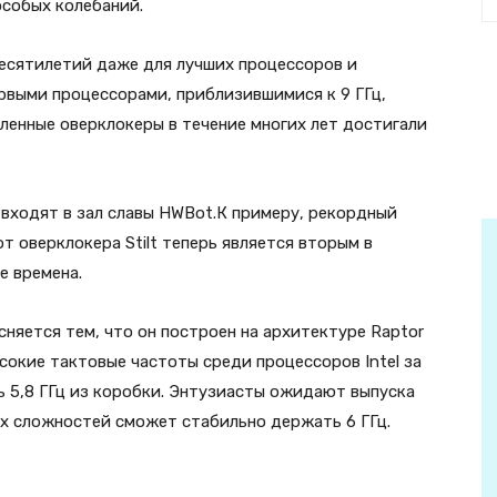
особых колебаний.
десятилетий даже для лучших процессоров и
рвыми процессорами, приблизившимися к 9 ГГц,
ленные оверклокеры в течение многих лет достигали
 входят в зал славы HWBot.К примеру, рекордный
т оверклокера Stilt теперь является вторым в
е времена.
сняется тем, что он построен на архитектуре Raptor
сокие тактовые частоты среди процессоров Intel за
ь 5,8 ГГц из коробки. Энтузиасты ожидают выпуска
ых сложностей сможет стабильно держать 6 ГГц.