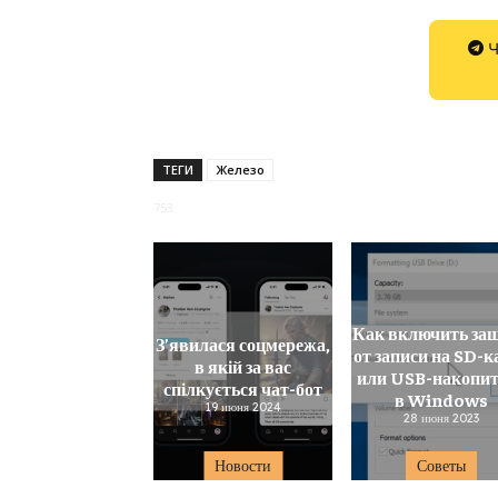
Ч
ТЕГИ
Железо
753
Как включить за
З’явилася соцмережа,
от записи на SD-к
в якій за вас
или USB-накопит
спілкується чат-бот
в Windows
19 июня 2024
28 июня 2023
Новости
Советы