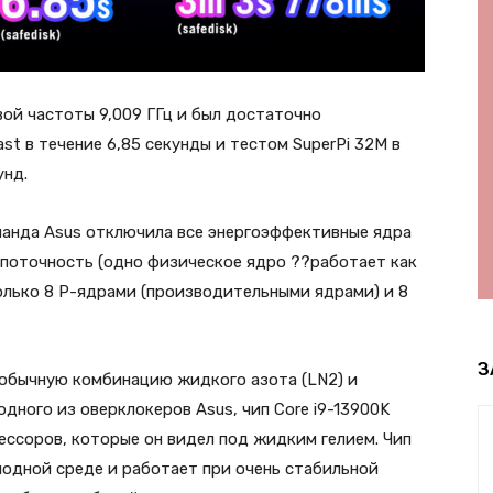
ой частоты 9,009 ГГц и был достаточно
st в течение 6,85 секунды и тестом SuperPi 32M в
унд.
манда Asus отключила все энергоэффективные ядра
ерпоточность (одно физическое ядро ??работает как
олько 8 P-ядрами (производительными ядрами) и 8
З
обычную комбинацию жидкого азота (LN2) и
одного из оверклокеров Asus, чип Core i9-13900K
ессоров, которые он видел под жидким гелием. Чип
лодной среде и работает при очень стабильной