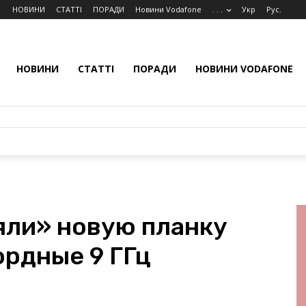
НОВИНИ
СТАТТІ
ПОРАДИ
Новини Vodafone
. . .
Укр
Рус.
НОВИНИ
СТАТТІ
ПОРАДИ
НОВИНИ VODAFONE
яли» новую планку
ордные 9 ГГц