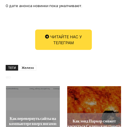
О дате анонса новинки пока умалчивают.
ЧИТАЙТЕ НАС У
ТЕЛЕГРАМ
ТЕГИ
Железо
693
Как перевернуть сайты на
Как зонд Паркер сможет
компьютере вверх ногами:
коснуться Солнца и не сгореть