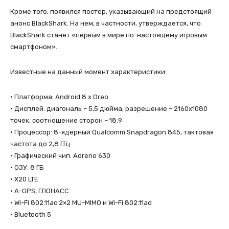
Кроме того, появился постер, указывающий на предстоящий
анонс BlackShark. На нем, в частности, утверждается, что
BlackShark станет «первым в мире по-настоящему игровым
смартфоном».
Известные на данный момент характеристики:
• Платформа: Android 8.х Oreo
• Дисплей: диагональ – 5,5 дюйма, разрешение – 2160х1080
точек, соотношение сторон – 18:9
• Процессор: 8-ядерный Qualcomm Snapdragon 845, тактовая
частота до 2,8 ГГц
• Графический чип: Adreno 630
• ОЗУ: 8 ГБ
• X20 LTE
• A-GPS, ГЛОНАСС
• Wi-Fi 802.11ac 2×2 MU-MIMO и Wi-Fi 802.11ad
• Bluetooth 5