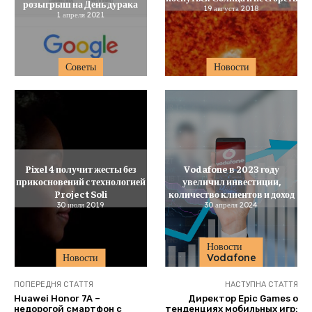
розыгрыш на День дурака
19 августа 2018
1 апреля 2021
Советы
Новости
Pixel 4 получит жесты без
Vodafone в 2023 году
прикосновений с технологией
увеличил инвестиции,
Project Soli
количество клиентов и доход
30 июля 2019
30 апреля 2024
Новости
Новости
Vodafone
ПОПЕРЕДНЯ СТАТТЯ
НАСТУПНА СТАТТЯ
Huawei Honor 7A –
Директор Epic Games о
недорогой смартфон с
тенденциях мобильных игр: