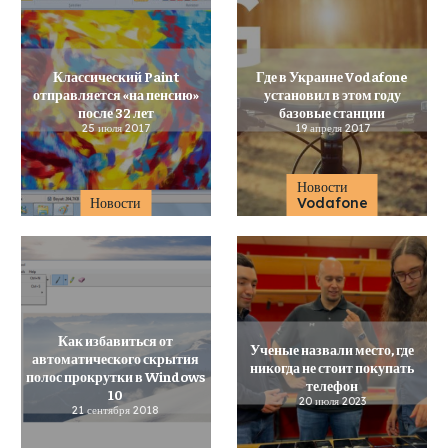
Классический Paint
Где в Украине Vodafone
отправляется «на пенсию»
установил в этом году
после 32 лет
базовые станции
25 июля 2017
19 апреля 2017
Новости
Новости
Vodafone
Как избавиться от
Ученые назвали место, где
автоматического скрытия
никогда не стоит покупать
полос прокрутки в Windows
телефон
10
20 июля 2023
21 сентября 2018