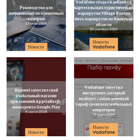
Vodafone создал и добавил к
Руководство для
карте сельских туристических
начинающих по пленочным
маршрутов Village Routes
камерам
пять маршрутов по Киевской
17 июня 2024
области
25 сентября 2020
Новости
Новости
Vodafone
Vodafone запустил
Huawei запустил свой
инструмент, который
глобальный магазин
подберет самый дешевый
приложений AppGallery –
тариф среди всех мобильных
конкурента Google Play
операторов
6 апреля 2018
19 марта 2024
Новости
Новости
Vodafone