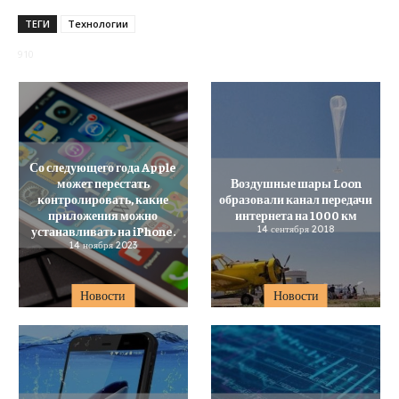
ТЕГИ
Технологии
910
Со следующего года Apple
может перестать
Воздушные шары Loon
контролировать, какие
образовали канал передачи
приложения можно
интернета на 1000 км
устанавливать на iPhone.
14 сентября 2018
14 ноября 2023
Новости
Новости