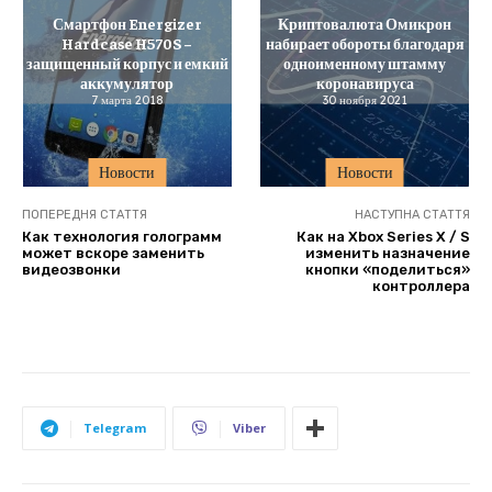
Смартфон Energizer
Криптовалюта Омикрон
Hardcase H570S –
набирает обороты благодаря
защищенный корпус и емкий
одноименному штамму
аккумулятор
коронавируса
7 марта 2018
30 ноября 2021
Новости
Новости
ПОПЕРЕДНЯ СТАТТЯ
НАСТУПНА СТАТТЯ
Как технология голограмм
Как на Xbox Series X / S
может вскоре заменить
изменить назначение
видеозвонки
кнопки «поделиться»
контроллера
Telegram
Viber