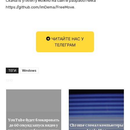
Скачать утилиту можно на сайте разработчика
https://github.com/imDema/FreeMove.
ЧИТАЙТЕ НАС У
ТЕЛЕГРАМ
ТЕГИ
Windows
1310
YouTube будет блокировать
до 60 секунд запуск видео у
Chrome сломал компьютеры
тех, кто имеет блокировщик
Apple Mac