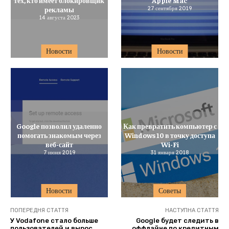
рекламы
27 сентября 2019
14 августа 2023
Новости
Новости
Google позволил удаленно
Как превратить компьютер с
помогать знакомым через
Windows 10 в точку доступа
веб-сайт
Wi-Fi
7 июня 2019
31 января 2018
Новости
Советы
ПОПЕРЕДНЯ СТАТТЯ
НАСТУПНА СТАТТЯ
У Vodafone стало больше
Google будет следить в
пользователей и вырос
оффлайне по кредитным