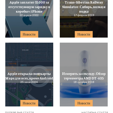
Apple заплатит $1000 за
Trans-Siberian Railway
отсутствующую зарядку в
Simulator: Сибирь, волки и
коробке с iPhone
водка
22 апреля 2022
17 февраля 2019
Новости
Новости
Apple открыла свои карты
Измерить за секунду. Обзор
Maps для всех, кроме Android
термометра AND DT-635
25 июля 2024
18 октября 2018
Новости
Новости
ПОПЕРЕДНЯ СТАТТЯ
НАСТУПНА СТАТТЯ