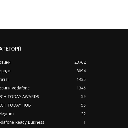
АТЕГОРІЇ
овини
23762
оради
3094
татті
1435
овини Vodafone
1346
ECH TODAY AWARDS
59
ECH TODAY HUB
56
elegram
22
odafone Ready Business
1