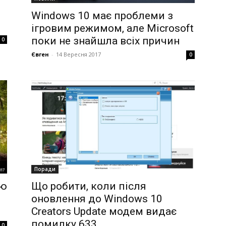
Windows 10 має проблеми з
ігровим режимом, але Microsoft
поки не знайшла всіх причин
0
Євген
-
14 Вересня 2017
0
Поради
Що робити, коли після
ню
оновлення до Windows 10
Creators Update модем видає
помилку 633
0