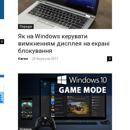
Поради
Як на Windows керувати
0
вимкненням дисплея на екрані
блокування
Євген
-
29 Вересня 2017
0
Новини