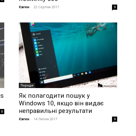
Євген
-
22 Серпня 2017
0
Поради
ws
Як полагодити пошук у
Windows 10, якщо він видає
неправильні результати
0
Євген
-
14 Липня 2017
0