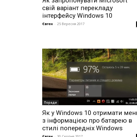
Як запропонувати Microsoft
свій варіант перекладу
інтерфейсу Windows 10
Євген
-
25 Вересня 2017
Поради
Як у Windows 10 отримати ме
з інформацією про батарею в
стилі попередніх Windows
Євген
-
30 Серпня 2017