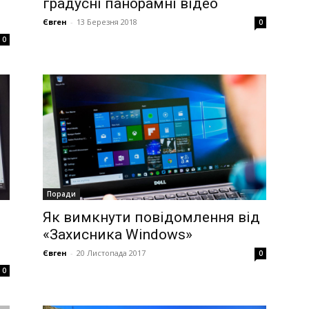
градусні панорамні відео
Євген
-
13 Березня 2018
0
0
Поради
Як вимкнути повідомлення від
«Захисника Windows»
Євген
-
20 Листопада 2017
0
0