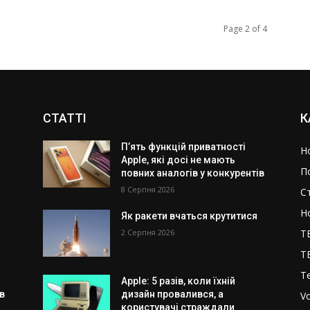
Page 2 of 4
СТАТТІ
К
П’ять функцій приватності
Н
Apple, які досі не мають
П
повних аналогів у конкурентів
8 Серпня 2026
С
Н
Як ракети вчаться крутитися
о
2 Серпня 2026
T
T
T
Apple: 5 разів, коли їхній
в
дизайн провалився, а
V
користувачі страждали