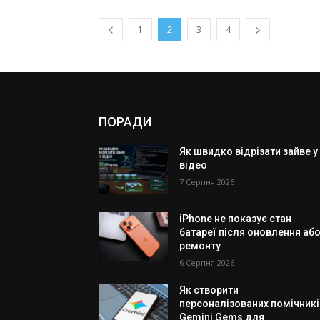
1
2
3
4
ПОРАДИ
Як швидко відрізати зайве у
відео
7 Серпня 2026
iPhone не показує стан
батареї після оновлення аб
ремонту
6 Серпня 2026
Як створити
персоналізованих помічникі
Gemini Gems для