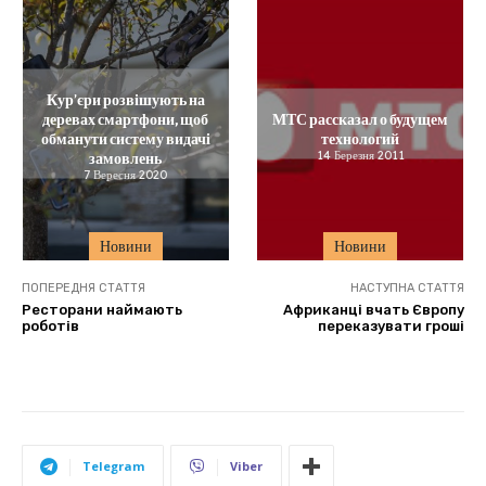
Кур’єри розвішують на
деревах смартфони, щоб
МТС рассказал о будущем
обманути систему видачі
технологий
замовлень
14 Березня 2011
7 Вересня 2020
Новини
Новини
ПОПЕРЕДНЯ СТАТТЯ
НАСТУПНА СТАТТЯ
Ресторани наймають
Африканці вчать Європу
роботів
переказувати гроші
Telegram
Viber