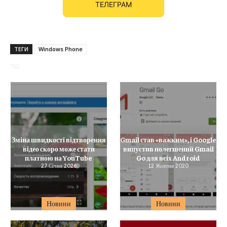
ТЕЛЕГРАМ
ТЕГИ
Windows Phone
702
Зміна швидкості відтворення
Gmail став «важким», і Google
відео скоро може стати
випустив полегшений Gmail
платною на YouTube
Go для всіх Android
27 Січня 2026
12 Жовтня 2020
Новини
Новини