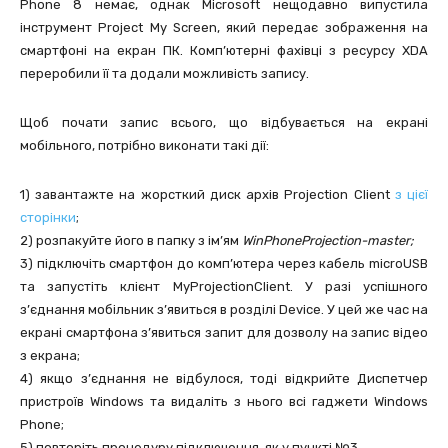
Phone 8 немає, однак Microsoft нещодавно випустила
інструмент Project My Screen, який передає зображення на
смартфоні на екран ПК. Комп’ютерні фахівці з ресурсу XDA
переробили її та додали можливість запису.
Щоб почати запис всього, що відбувається на екрані
мобільного, потрібно виконати такі дії:
1) завантажте на жорсткий диск архів Projection Client
з цієї
сторінки
;
2) розпакуйте його в папку з ім’ям
WinPhoneProjection-master;
3) підключіть смартфон до комп’ютера через кабель microUSB
та запустіть клієнт MyProjectionClient. У разі успішного
з’єднання мобільник з’явиться в розділі Device. У цей же час на
екрані смартфона з’явиться запит для дозволу на запис відео
з екрана;
4) якщо з’єднання не відбулося, тоді відкрийте Диспетчер
пристроїв Windows та видаліть з нього всі гаджети Windows
Phone;
5) повторіть процедуру підключення, як у пункті №3.