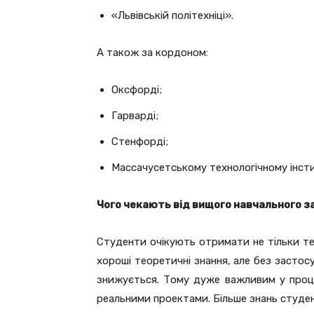
«Львівській політехніці».
А також за кордоном:
Оксфорді;
Гарварді;
Стенфорді;
Массачусетському технологічному інсти
Чого чекають від вищого навчального 
Студенти очікують отримати не тільки тео
хороші теоретичні знання, але без застос
знижується. Тому дуже важливим у проце
реальними проектами. Більше знань студен