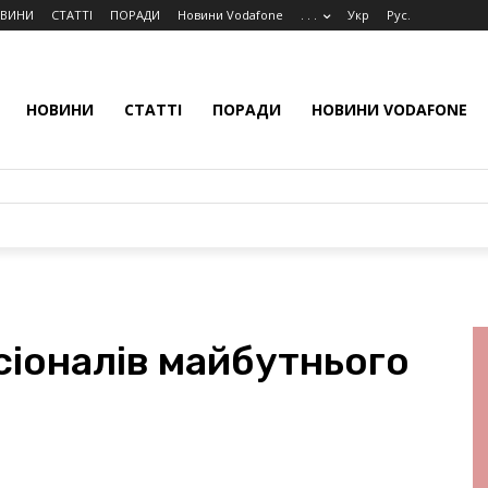
ВИНИ
СТАТТІ
ПОРАДИ
Новини Vodafone
. . .
Укр
Рус.
НОВИНИ
СТАТТІ
ПОРАДИ
НОВИНИ VODAFONE
іоналів майбутнього