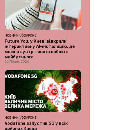
НОВИНИ VODAFONE
Future You: у Києві відкрили
інтерактивну AI-інсталяцію, де
можна зустрітися із собою з
майбутнього
22 Липня 2026
НОВИНИ VODAFONE
Vodafone запустив 5G у всіх
районах Києва