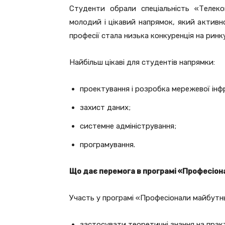
Студенти обрали спеціальність «Телеком
молодий і цікавий напрямок, який актив
професії стала низька конкуренція на ринку
Найбільш цікаві для студентів напрямки:
проектування і розробка мережевої ін
захист даних;
системне адміністрування;
програмування.
Що дає перемога в програмі «Професіо
Участь у програмі «Професіонали майбутн
застосувати теоретичні знання на практ