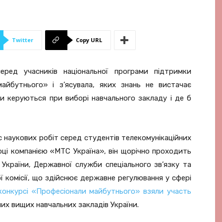
Twitter
Copy URL
ред учасників національної програми підтримки
айбутнього» і з’ясувала, яких знань не вистачає
и керуються при виборі навчального закладу і де б
 наукових робіт серед студентів телекомунікаційних
оці компанією «МТС Україна», він щорічно проходить
 України, Державної служби спеціального зв’язку та
ої комісії, що здійснює державне регулювання у сфері
конкурсі «Професіонали майбутнього» взяли участь
них вищих навчальних закладів України.