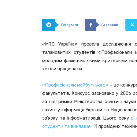
Telegram
Facebook
«МТС Україна» провела дослідження се
талановитих студентів «Професіонали м
молодим фахівцям, якими критеріями вон
хотіли працювати.
«Професіонали майбутнього»
– це конкурс
факультетів. Конкурс засновано у 2006 р
за підтримки Міністерства освіти і науки
захисту інформації України та Національн
зв’язку та інформатизації. Цього року
в 
студенти та викладачі
11 провідних техніч