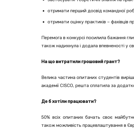
отримати перший досвід командної ро
отримати оцінку практиків – фахівців пр
Перемога в конкурсі посилила бажання гли
також надихнула і додала впевненості у св
На що витратили грошовий грант?
Велика частина опитаних студентів виріш
академії CISCO, решта сплатила за додатко
Де б хотіли працювати?
50% всіх опитаних бачать своє майбутн
також можливість працевлаштування в Євр