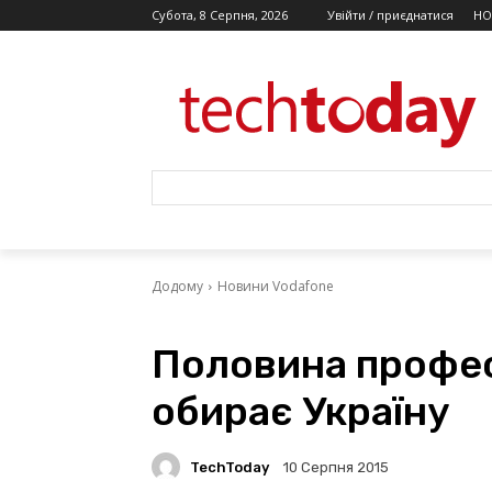
Субота, 8 Серпня, 2026
Увійти / приєднатися
НО
Додому
Новини Vodafone
Половина профес
обирає Україну
TechToday
10 Серпня 2015