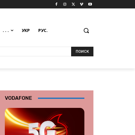
. . .
УКР
РУС.
ПОИСК
VODAFONE