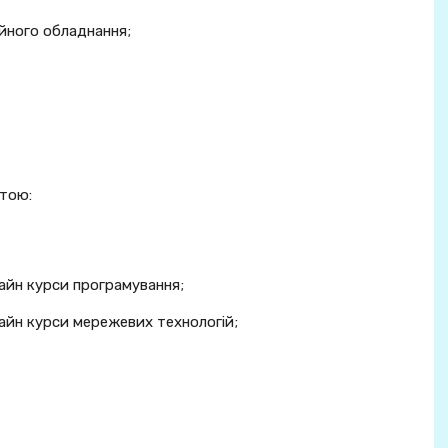
йного обладнання;
ітою:
айн курси програмування;
айн курси мережевих технологій;