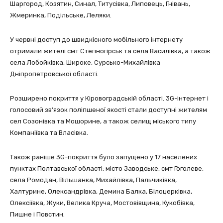
Шаргород, Козятин, Синал, Титусівка, Липовець, Гнівань,
Жмеринка, Подільське, Леляки.
У червні доступ до швидкісного мобільного інтернету
отримали жителі смт Степногірськ та села Василівка, а також
села Лобойківка, Широке, Сурсько-Михайлівка
Дніпропетровської області.
Розширено покриття у Кіровоградській області. 3G-інтернет і
голосовий зв’язок поліпшеної якості стали доступні жителям
сел Созонівка та Мошорине, а також селищ міського типу
Компаніївка та Власівка.
Також раніше 3G-покриття було запущено у 17 населених
пунктах Полтавської області: місто Заводське, смт Гоголеве,
села Ромодан, Вільшанка, Михайлівка, Пальчиківка,
Халтурине, Олександрівка, Демина Балка, Білоцерківка,
Олексіївка, Жуки, Велика Круча, Мостовівщина, Кукобівка,
Пишне і Повстин.