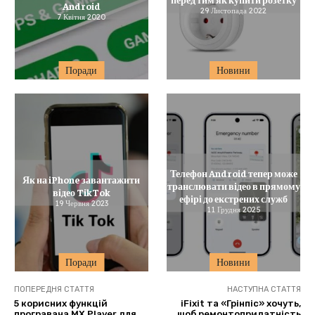
Android
29 Листопада 2022
7 Квітня 2020
Поради
Новини
Телефон Android тепер може
Як на iPhone завантажити
транслювати відео в прямому
відео TikTok
ефірі до екстрених служб
19 Червня 2023
11 Грудня 2025
Поради
Новини
ПОПЕРЕДНЯ СТАТТЯ
НАСТУПНА СТАТТЯ
5 корисних функцій
iFixit та «Грінпіс» хочуть,
програвача MX Player для
щоб ремонтопридатність