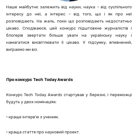
Наше майбутнє залежить від науки, наука – від суспільного
інтересу до неї, а інтерес – від того, що і як про неї
розповідають. На жаль, поки що розповідають недостатньо
цікаво. Сподіваюся, цей конкурс підштовхне журналістів і
блогерів звертати більше уваги на українську науку і
намагатися висвітлювати її цікаво. У підсумку, впевнений,
виграємо ми всі.
Про конкурс Tech Today Awards
Конкурс Tech Today Awards стартував у березні, і переможці
будуть у двох номінаціях:
• краще інтерв’ю з ученим;
• краща стаття про науковий проект.