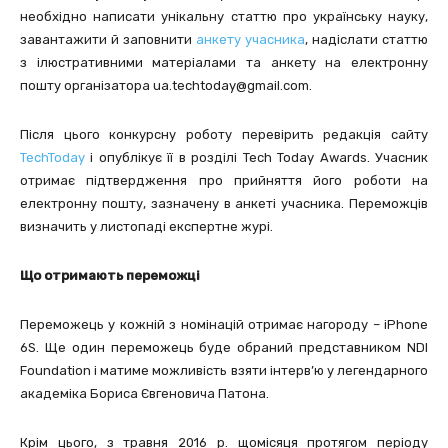
необхідно написати унікальну статтю про українську науку,
завантажити й заповнити
анкету учасника
, надіслати статтю
з ілюстративними матеріалами та анкету на електронну
пошту організатора ua.techtoday@gmail.com.
Після цього конкурсну роботу перевірить редакція сайту
TechToday
і опублікує її в розділі Tech Today Awards. Учасник
отримає підтвердження про прийняття його роботи на
електронну пошту, зазначену в анкеті учасника. Переможців
визначить у листопаді експертне журі.
Що отримають переможці
Переможець у кожній з номінацій отримає нагороду – iPhone
6S. Ще один переможець буде обраний представником NDI
Foundation і матиме можливість взяти інтерв’ю у легендарного
академіка Бориса Євгеновича Патона.
Крім цього, з травня 2016 р. щомісяця протягом періоду