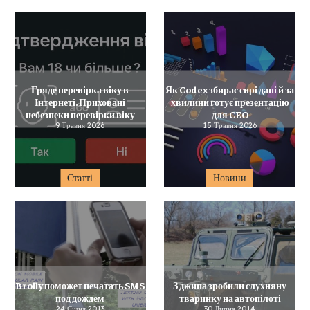
Гряде перевірка віку в
Як Codex збирає сирі дані й за
Інтернеті. Приховані
хвилини готує презентацію
небезпеки перевірки віку
для CEO
9 Травня 2026
15 Травня 2026
Статті
Новини
Brolly поможет печатать SMS
З джипа зробили слухняну
под дождем
тваринку на автопілоті
24 Січня 2013
30 Липня 2014