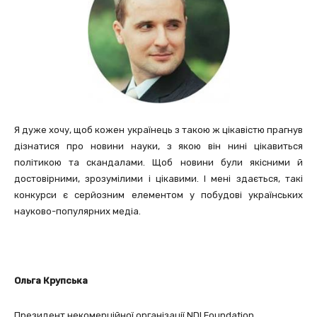
Я дуже хочу, щоб кожен українець з такою ж цікавістю прагнув
дізнатися про новини науки, з якою він нині цікавиться
політикою та скандалами. Щоб новини були якісними й
достовірними, зрозумілими і цікавими. І мені здається, такі
конкурси є серйозним елементом у побудові українських
науково-популярних медіа.
Ольга Крупська
Президент некомерційної організації NDI Foundation