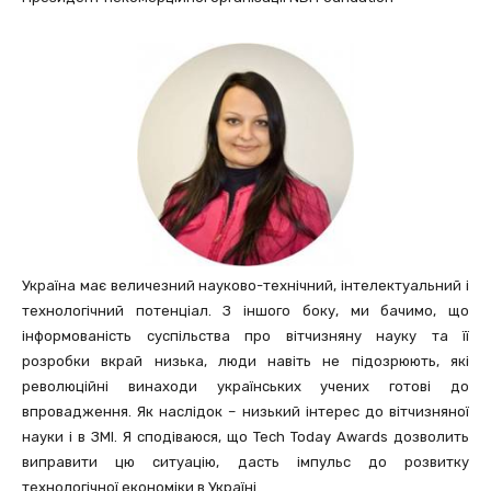
Україна має величезний науково-технічний, інтелектуальний і
технологічний потенціал. З іншого боку, ми бачимо, що
інформованість суспільства про вітчизняну науку та її
розробки вкрай низька, люди навіть не підозрюють, які
революційні винаходи українських учених готові до
впровадження. Як наслідок – низький інтерес до вітчизняної
науки і в ЗМІ. Я сподіваюся, що Tech Today Awards дозволить
виправити цю ситуацію, дасть імпульс до розвитку
технологічної економіки в Україні.