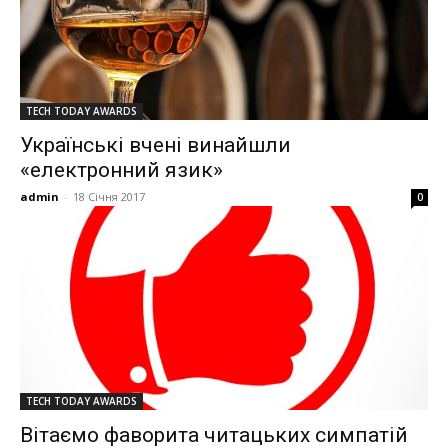
TECH TODAY AWARDS
Українські вчені винайшли
«електронний язик»
admin
-
18 Січня 2017
0
TECH TODAY AWARDS
Вітаємо фаворита читацьких симпатій