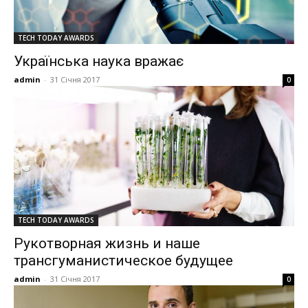
TECH TODAY AWARDS
Українська наука вражає
admin
-
31 Січня 2017
0
TECH TODAY AWARDS
Рукотворная жизнь и наше
трансгуманистическое будущее
admin
-
31 Січня 2017
0