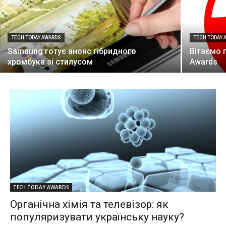
TECH TODAY AWARDS
TECH TODAY 
Samsung готує анонс гібридного
Вітаємо 
хромбука зi стилусом
Awards
TECH TODAY AWARDS
Органічна хімія та телевізор: як
популяризувати українську науку?