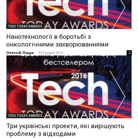
TECH TODAY AWARDS
Нанотехнології в боротьбі з
онкологічними захворюваннями
Олексій Ліщук
-
14 Грудня 2016
2
TECH TODAY AWARDS
Три українські проекти, які вирішують
проблему з відходами