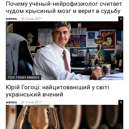
Почему учёный-нейрофизиолог считает
чудом крысиный мозг и верит в судьбу
admin
-
30 Січня 2017
0
TECH TODAY AWARDS
Юрій Гогоці: найцитованіший у світі
український вчений
admin
-
20 Січня 2017
0