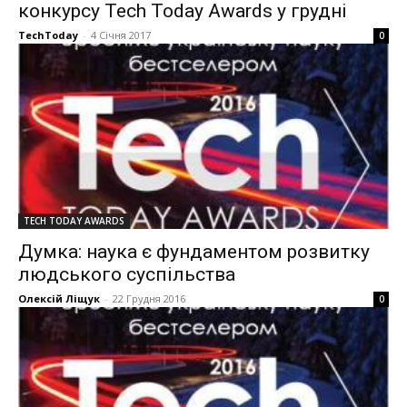
конкурсу Tech Today Awards у грудні
TechToday
-
4 Січня 2017
0
TECH TODAY AWARDS
Думка: наука є фундаментом розвитку
людського суспільства
Олексій Ліщук
-
22 Грудня 2016
0