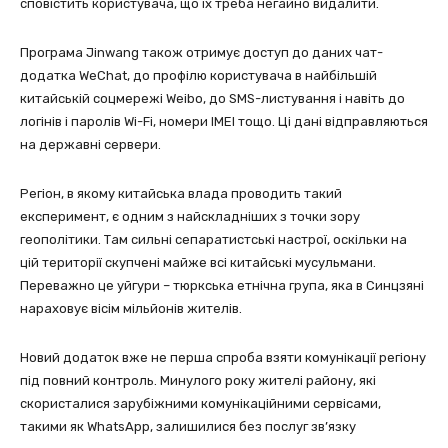
сповістить користувача, що їх треба негайно видалити.
Програма Jinwang також отримує доступ до даних чат-
додатка WeChat, до профілю користувача в найбільшій
китайській соцмережі Weibo, до SMS-листування і навіть до
логінів і паролів Wi-Fi, номери IMEI тощо. Ці дані відправляються
на державні сервери.
Регіон, в якому китайська влада проводить такий
експеримент, є одним з найскладніших з точки зору
геополітики. Там сильні сепаратистські настрої, оскільки на
цій території скупчені майже всі китайські мусульмани.
Переважно це уйгури – тюркська етнічна група, яка в Синцзяні
нараховує вісім мільйонів жителів.
Новий додаток вже не перша спроба взяти комунікації регіону
під повний контроль. Минулого року жителі району, які
скористалися зарубіжними комунікаційними сервісами,
такими як WhatsApp, залишилися без послуг зв’язку