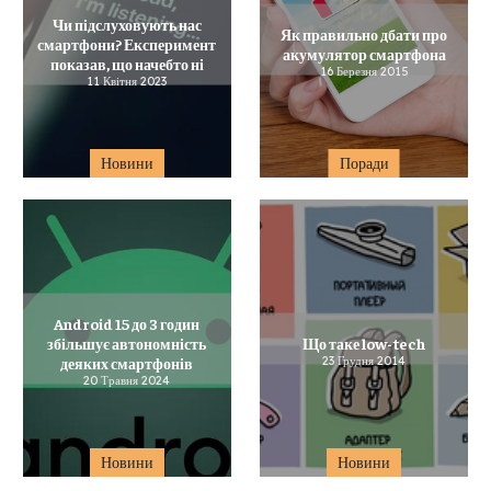
Чи підслуховують нас
Як правильно дбати про
смартфони? Експеримент
акумулятор смартфона
показав, що начебто ні
16 Березня 2015
11 Квітня 2023
Новини
Поради
Android 15 до 3 годин
збільшує автономність
Що таке low-tech
деяких смартфонів
23 Грудня 2014
20 Травня 2024
Новини
Новини