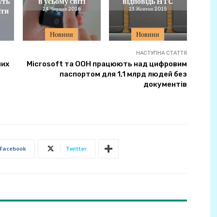
уть
в усьому світі
відповідь HTC
іти
24 Червня 2016
23 Жовтня 2015
Новини
Новини
НАСТУПНА СТАТТЯ
них
Microsoft та ООН працюють над цифровим
паспортом для 1,1 млрд людей без
документів
Facebook
Twitter