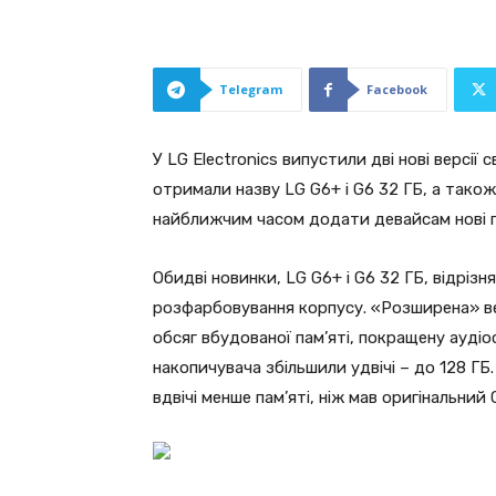
Telegram
Facebook
У LG Electronics випустили дві нові версі
отримали назву LG G6+ і G6 32 ГБ, а також
найближчим часом додати девайсам нові пр
Обидві новинки, LG G6+ і G6 32 ГБ, відріз
розфарбовування корпусу. «Розширена» в
обсяг вбудованої пам’яті, покращену ауді
накопичувача збільшили удвічі – до 128 ГБ
вдвічі менше пам’яті, ніж мав оригінальний 