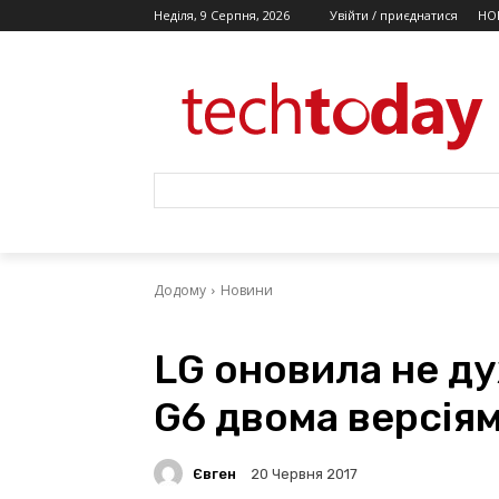
Неділя, 9 Серпня, 2026
Увійти / приєднатися
НО
Додому
Новини
LG оновила не д
G6 двома версія
Євген
20 Червня 2017