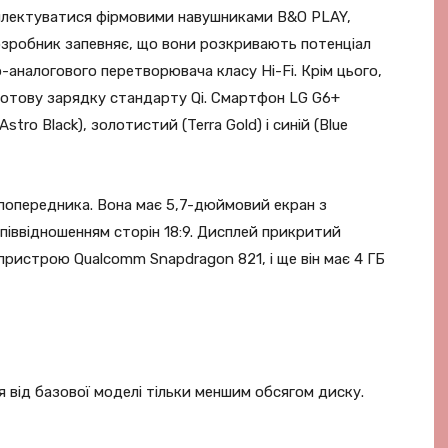
лектуватися фірмовими навушниками B&O PLAY,
Розробник запевняє, що вони розкривають потенціал
аналогового перетворювача класу Hi-Fi. Крім цього,
ротову зарядку стандарту Qi. Смартфон LG G6+
ro Black), золотистий (Terra Gold) і синій (Blue
 попередника. Вона має 5,7-дюймовий екран з
піввідношенням сторін 18:9. Дисплей прикритий
у пристрою Qualcomm Snapdragon 821, і ще він має 4 ГБ
 від базової моделі тільки меншим обсягом диску.