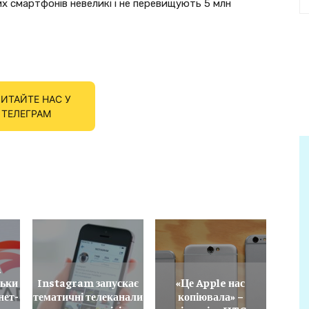
цих смартфонів невеликі і не перевищують 5 млн
ИТАЙТЕ НАС У
ТЕЛЕГРАМ
a
льки
Instagram запускає
«Це Apple нас
нет-
тематичні телеканали
копіювала» –