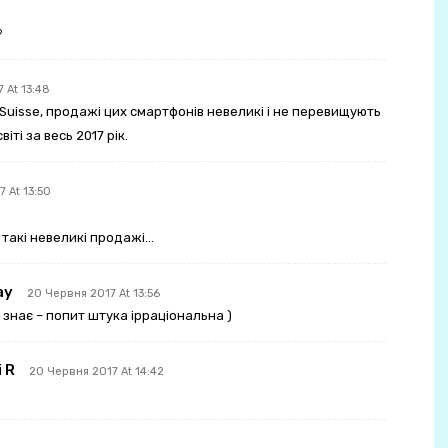
?
 At 13:48
 Suisse, продажі цих смартфонів невеликі і не перевищують
іті за весь 2017 рік.
 At 13:50
 такі невеликі продажі…
ay
20 Червня 2017 At 13:56
о знає – попит штука ірраціональна )
i R
20 Червня 2017 At 14:42