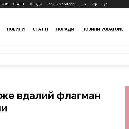
ВИНИ
СТАТТІ
ПОРАДИ
Новини Vodafone
. . .
Укр
Рус.
НОВИНИ
СТАТТІ
ПОРАДИ
НОВИНИ VODAFONE
уже вдалий флагман
ми