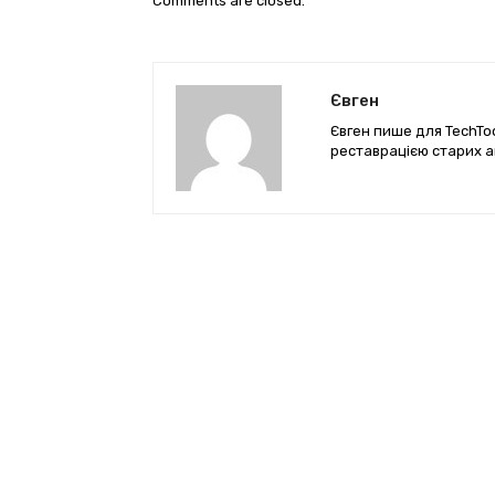
Comments are closed.
Євген
Євген пише для TechTod
реставрацією старих а