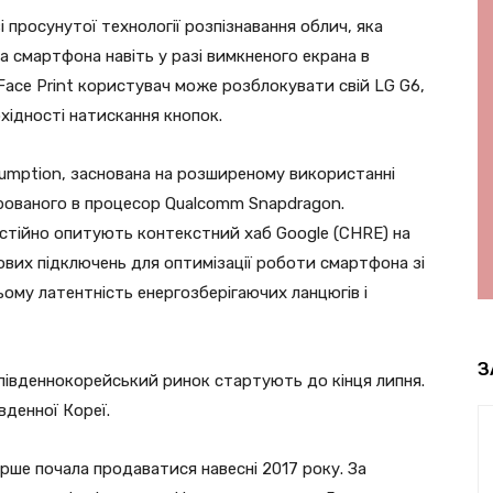
і просунутої технології розпізнавання облич, яка
а смартфона навіть у разі вимкненого екрана в
Face Print користувач може розблокувати свій LG G6,
хідності натискання кнопок.
sumption, заснована на розширеному використанні
рованого в процесор Qualcomm Snapdragon.
остійно опитують контекстний хаб Google (CHRE) на
ових підключень для оптимізації роботи смартфона зі
ому латентність енергозберігаючих ланцюгів і
З
південнокорейський ринок стартують до кінця липня.
вденної Кореї.
ше почала продаватися навесні 2017 року. За