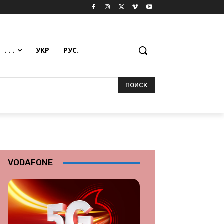
. . .
УКР
РУС.
ПОИСК
VODAFONE