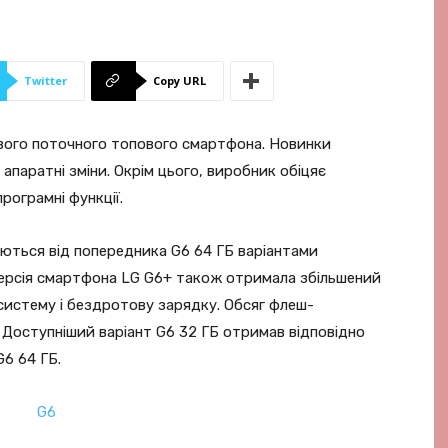
Twitter
Copy URL
ї свого поточного топового смартфона. Новинки
 апаратні зміни. Окрім цього, виробник обіцяє
ограмні функції.
няються від попередника G6 64 ГБ варіантами
ерсія смартфона LG G6+ також отримала збільшений
осистему і бездротову зарядку. Обсяг флеш-
. Доступніший варіант G6 32 ГБ отримав відповідно
G6 64 ГБ.