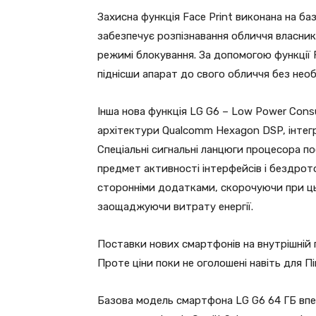
Захисна функція Face Print виконана на баз
забезпечує розпізнавання обличчя власник
режимі блокування. За допомогою функції 
піднісши апарат до свого обличчя без необ
Інша нова функція LG G6 – Low Power Con
архітектури Qualcomm Hexagon DSP, інтег
Спеціальні сигнальні ланцюги процесора п
предмет активності інтерфейсів і бездрот
сторонніми додатками, скорочуючи при ць
заощаджуючи витрату енергії.
Поставки нових смартфонів на внутрішній 
Проте ціни поки не оголошені навіть для Пі
Базова модель смартфона LG G6 64 ГБ впер