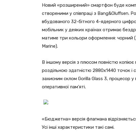
Новий «розширений» смартфон буде комп
створеними у співпраці з Bang&Oluffsen. 
вбудованого 32-бітного 4-ядерного цифро-
мобільник у деяких країнах отримає безд
матиме три кольори оформлення: чорний (Ast
Marine).
В іншому версія з плюсом повністю копіює
роздільною здатністю 2880х1440 точок і с
захисним склом Gorilla Glass 3, процесор 
оперативної пам’яті.
«Бюджетна» версія флагмана відрізняється
Усі інші характеристики такі самі.