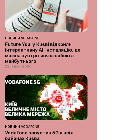
НОВИНИ VODAFONE
Future You: у Києві відкрили
інтерактивну AI-інсталяцію, де
можна зустрітися із собою з
майбутнього
22 Липня 2026
НОВИНИ VODAFONE
Vodafone запустив 5G у всіх
районах Києва