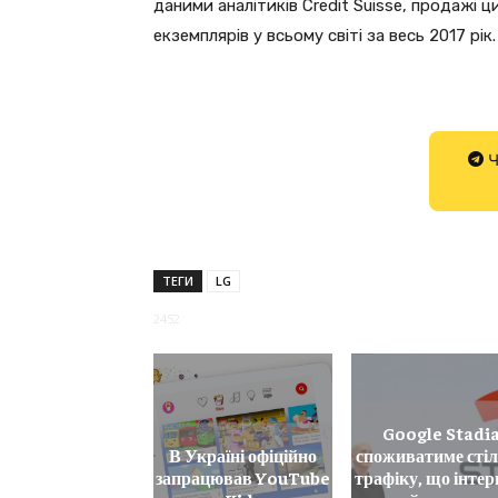
даними аналітиків Credit Suisse, продажі 
екземплярів у всьому світі за весь 2017 рік.
Ч
ТЕГИ
LG
2452
Google Stadi
В Україні офіційно
споживатиме сті
запрацював YouTube
трафіку, що інтер