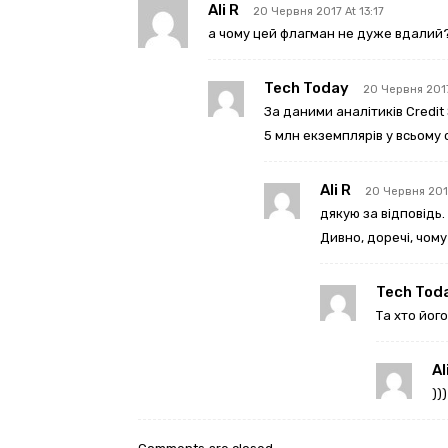
Ali R
20 Червня 2017 At 13:17
а чому цей флагман не дуже вдалий
Tech Today
20 Червня 2017
За даними аналітиків Credit
5 млн екземплярів у всьому св
Ali R
20 Червня 2017
дякую за відповідь.
Дивно, доречі, чому
Tech Tod
Та хто йог
Al
)))