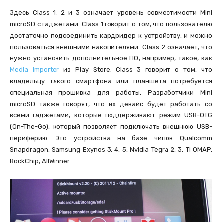
Здесь Class 1, 2 и 3 означает уровень совместимости Mini
microSD с гаджетами. Class 1 говорит о том, что пользователю
достаточно подсоединить кардридер к устройству, и можно
пользоваться внешними накопителями. Class 2 означает, что
нужно установить дополнительное ПО, например, такое, как
Media Importer
из Play Store. Class 3 говорит о том, что
владельцу такого смартфона или планшета потребуется
специальная прошивка для работы. Разработчики Mini
microSD также говорят, что их девайс будет работать со
всеми гаджетами, которые поддерживают режим USB-OTG
(On-The-Go), который позволяет подключать внешнюю USB-
периферию. Это устройства на базе чипов Qualcomm
Snapdragon, Samsung Exynos 3, 4, 5, Nvidia Tegra 2, 3, TI OMAP,
RockChip, AllWinner.