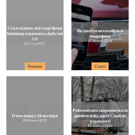
Стало відомо, які смартфони
Як завести автомобіль зі
Samsung отримають Android
смартфона
7.0
17 Жовтня 2014
20 Січня 2017
Новини
Статті
Робомобілям запропонували
О чем пишут 28 октября
дивитися під дорогу, щоб не
28 Жовтня 2013
втрачати її
25 Лютого 2020