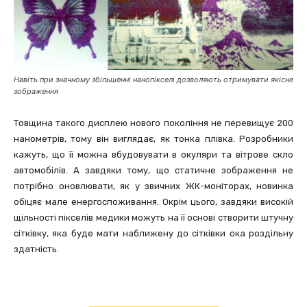
Навіть при значному збільшенні нанопікселі дозволяють отримувати якісне
зображення
Товщина такого дисплею нового покоління не перевищує 200
нанометрів, тому він виглядає, як тонка плівка. Розробники
кажуть, що її можна вбудовувати в окуляри та вітрове скло
автомобілів. А завдяки тому, що статичне зображення не
потрібно оновлювати, як у звичних ЖК-моніторах, новинка
обіцяє мале енергоспоживання. Окрім цього, завдяки високій
щільності пікселів медики можуть на її основі створити штучну
сітківку, яка буде мати наближену до сітківки ока роздільну
здатність.