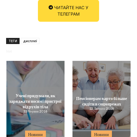
ЧИТАЙТЕ НАС У
ТЕЛЕГРАМ
ТЕГИ
дисплеї
964
Учені придумали, як
Пенсіонерам варто більше
заряджати носимі пристрої
сидіти в соцмережах
від рухів тіла
12 Лютого 2016
22 Червня 2016
Новини
Новини