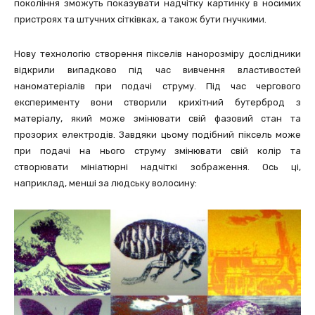
покоління зможуть показувати надчітку картинку в носимих
пристроях та штучних сітківках, а також бути гнучкими.
Нову технологію створення пікселів нанорозміру дослідники
відкрили випадково під час вивчення властивостей
наноматеріалів при подачі струму. Під час чергового
експерименту вони створили крихітний бутерброд з
матеріалу, який може змінювати свій фазовий стан та
прозорих електродів. Завдяки цьому подібний піксель може
при подачі на нього струму змінювати свій колір та
створювати мініатюрні надчіткі зображення. Ось ці,
наприклад, менші за людську волосину: