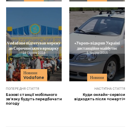
Vodafone підготував мережу
«Укроп» відкрив Україні
до Сорочинського ярмарку
дистанційне майбутнє
16 Серпня 2016
5 Червня 2015
Новини
Vodafone
Новини
ПОПЕРЕДНЯ СТАТТЯ
НАСТУПНА СТАТТЯ
Базові станції мобільного
Куди онлайн-сервіси
зв’язку будуть передбачати
відходять після «смерті»
погоду