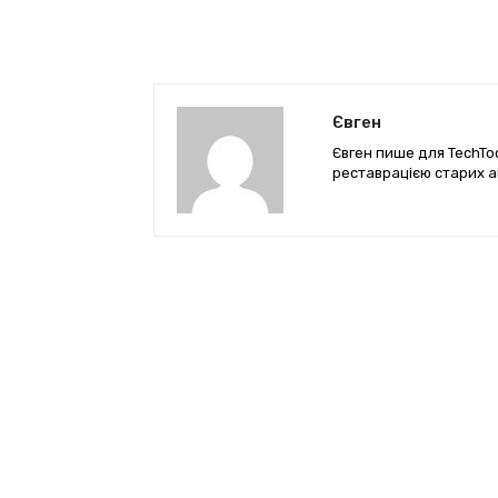
Євген
Євген пише для TechTod
реставрацією старих а