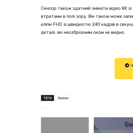
Сенсор також здатний знімати відео 8K зі
втратами в полі зору. Він також може запи
кліпи FHD зі швидкістю 240 кадрів в секу
деталі, які неозброєним оком не видно.
Ч
ТЕГИ
Залізо
803