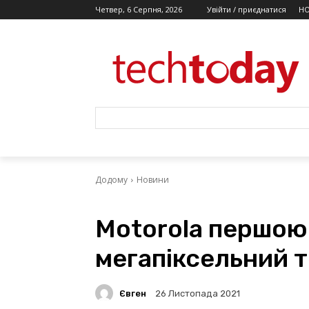
Четвер, 6 Серпня, 2026
Увійти / приєднатися
Н
Додому
Новини
Motorola першою
мегапіксельний 
Євген
26 Листопада 2021