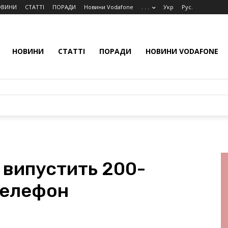
ОВИНИ
СТАТТІ
ПОРАДИ
Новини Vodafone
. . .
Укр
Рус.
НОВИНИ
СТАТТІ
ПОРАДИ
НОВИНИ VODAFONE
 випустить 200-
телефон