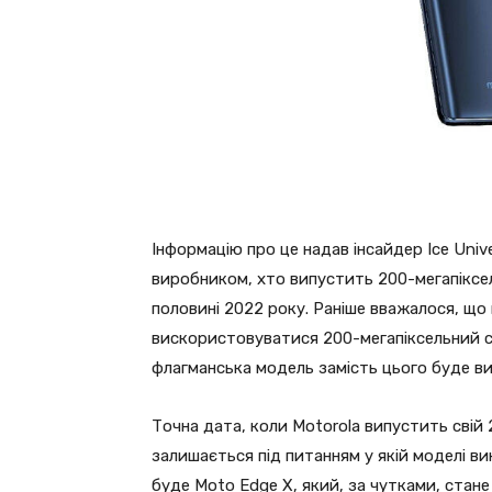
Інформацію про це надав інсайдер Ice Univ
виробником, хто випустить 200-мегапіксе
половині 2022 року. Раніше вважалося, що 
вискористовуватися 200-мегапіксельний с
флагманська модель замість цього буде ви
Точна дата, коли Motorola випустить свій
залишається під питанням у якій моделі в
буде Moto Edge X, який, за чутками, ста