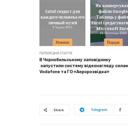
Як конвертува
Intel создаст для
файли Googl
каждого человека его
Таблиць у фай
личный музей
Excel і редагувати 
3 Червня 2011
Microsoft Exc
21 Листопада 2022
Новини
Поради
ПОПЕРЕДНЯ СТАТТЯ
В Чорнобильському заповіднику
запустили систему відеонагляду сила
Vodafone та ГО «Аеророзвідка»
Telegram
Share