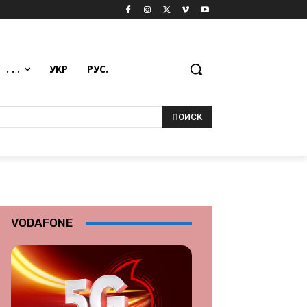
. . .
УКР
РУС.
ПОИСК
VODAFONE