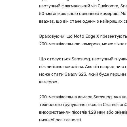
наступний флагманський чіп Qualcomm, Sna
50-мегапіксельною основною камерою. Mot
вважає, що він стане одним з найкращих св
Враховуючи, що Moto Edge X презентують 
200-мегапіксельною камерою, може з’явити
Що стосується Samsung, наступний гнучки
ніж нинішнє покоління. Але він навряд чи
може стати Galaxy S23, який буде першим
камерою.
200-мегапіксельна камера Samsung, яка наз
технологію групування пікселів Chameleon
використанням пікселів 1,28 мкм або знімкі
низької освітленості.