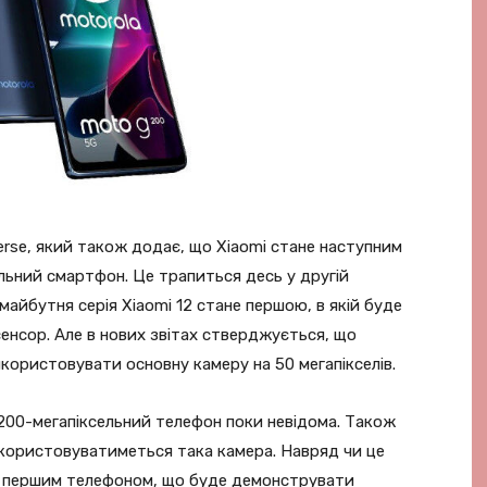
erse, який також додає, що Xiaomi стане наступним
льний смартфон. Це трапиться десь у другій
майбутня серія Xiaomi 12 стане першою, в якій буде
енсор. Але в нових звітах стверджується, що
користовувати основну камеру на 50 мегапікселів.
 200-мегапіксельний телефон поки невідома. Також
икористовуватиметься така камера. Навряд чи це
не першим телефоном, що буде демонструвати