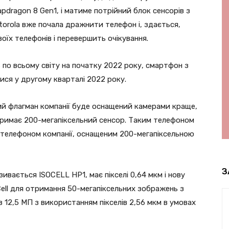
pdragon 8 Gen1, і матиме потрійний блок сенсорів з
orola вже почала дражнити телефон і, здається,
оїх телефонів і перевершить очікування.
по всьому світу на початку 2022 року, смартфон з
ся у другому кварталі 2022 року.
й флагман компанії буде оснащений камерами краще,
 отримає 200-мегапіксельний сенсор. Таким телефоном
 телефоном компанії, оснащеним 200-мегапіксельною
З
ивається ISOCELL HP1, має пікселі 0,64 мкм і нову
Cell для отримання 50-мегапіксельних зображень з
в 12,5 МП з використанням пікселів 2,56 мкм в умовах