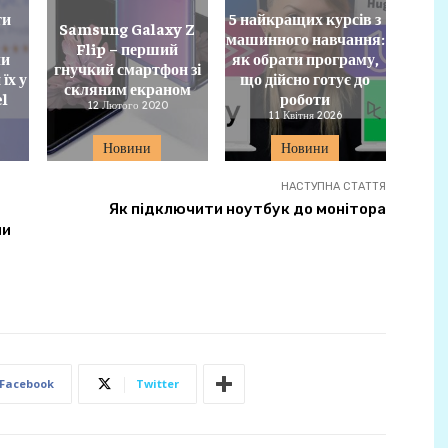
ти
5 найкращих курсів з
Samsung Galaxy Z
e
машинного навчання:
Flip – перший
ли
як обрати програму,
гнучкий смартфон зі
їх у
що дійсно готує до
скляним екраном
el
роботи
12 Лютого 2020
11 Квітня 2026
Новини
Новини
НАСТУПНА СТАТТЯ
Як підключити ноутбук до монітора
ми
Facebook
Twitter