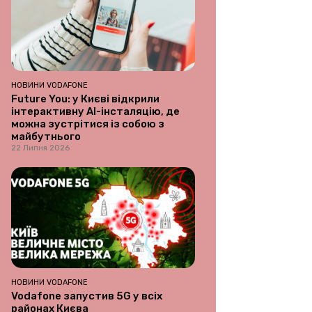
НОВИНИ VODAFONE
Future You: у Києві відкрили
інтерактивну AI-інсталяцію, де
можна зустрітися із собою з
майбутнього
22 Липня 2026
НОВИНИ VODAFONE
Vodafone запустив 5G у всіх
районах Києва