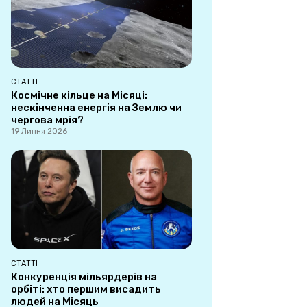
СТАТТІ
Космічне кільце на Місяці:
нескінченна енергія на Землю чи
чергова мрія?
19 Липня 2026
СТАТТІ
Конкуренція мільярдерів на
орбіті: хто першим висадить
людей на Місяць