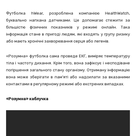
Футболка hWear, розроблена компанією HealthWatch,
буквально напхана датчиками. Це допомагає стежити за
більшістю фізичних показників у режимі онлайн. Така
інформація стане в пригоді людям, які входять у групу ризику
або мають хронічні захворювання серця або легенів.
«Розумна» футболка сама проведе ЕКГ, виміряє температуру
тіла і частоту дихання. Крім того, вона зафіксує і несподіване
погіршення загального стану організму. Отриману інформацію
вона може зберігати в пам’яті або надсилати за вказаними
контактами в регулярному режимі або екстрених випадках.
«Розумна» каблучка