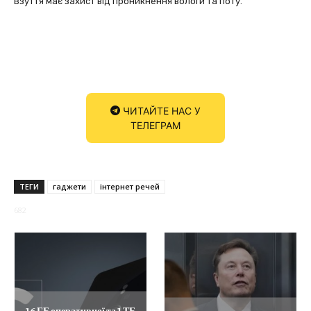
Взуття має захист від проникнення вологи та поту.
ЧИТАЙТЕ НАС У
ТЕЛЕГРАМ
ТЕГИ
гаджети
інтернет речей
682
16 ГБ оперативної та 1 ТБ