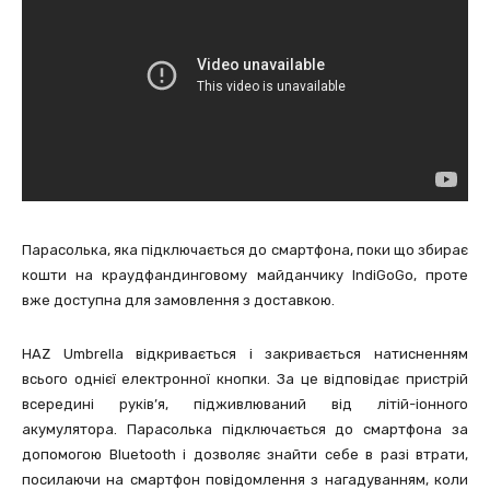
Парасолька, яка підключається до смартфона, поки що збирає
кошти на краудфандинговому майданчику IndiGoGo, проте
вже доступна для замовлення з доставкою.
HAZ Umbrella відкривається і закривається натисненням
всього однієї електронної кнопки. За це відповідає пристрій
всередині руків’я, підживлюваний від літій-іонного
акумулятора. Парасолька підключається до смартфона за
допомогою Bluetooth і дозволяє знайти себе в разі втрати,
посилаючи на смартфон повідомлення з нагадуванням, коли