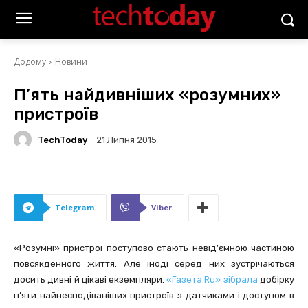
Додому
Новини
П’ять найдивніших «розумних»
пристроїв
TechToday
21 Липня 2015
Telegram
Viber
«Розумні» пристрої поступово стають невід’ємною частиною
повсякденного життя. Але іноді серед них зустрічаються
досить дивні й цікаві екземпляри.
«Газета.Ru» зібрала
добірку
п’яти найнесподіваніших пристроїв з датчиками і доступом в