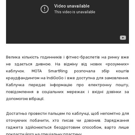
Велика кількість годинників і фітнес-браслетів на ринку вже
не здається дивною. На відміну від нових «розумних»
каблучок. MOTA SmartRing розпочала збір коштів
краудфандингом на IndiGoGo і вже доступна для замовлення.
Каблучка передає інформацію про електронну пошту,
повідомлення в соціальних мережах і вхідні дзвінки за
допомогою вібрації.
Достатньо провести пальцем по каблучці, щоб непомітно для
оточуючих побачити, хто писав чи дзвонив. Заряджання
гаджета здійснюється бездротовим способом, варто лише
покласти його на спеціальну пластину.