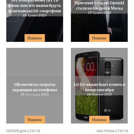
Присяжні у справі OpenAI
флеш-пам’яті: якими будуть
стали на бік проти Маска
флагманські 5G-смартфони
19 Травня 2026
28 Травня 2020
Новини
Новини
Gfk посчитал затраты
LG G2 можно будет купить в
украинцев на телефоны
конце сентября
29 Листопада 2011
24 Вересня 2013
Новини
Новини
ПОПЕРЕДНЯ СТАТТЯ
НАСТУПНА СТАТТЯ