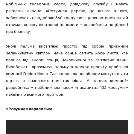
мобільних телефонів, карти, довідкову службу і навіть
рекламні екрани. «Розумне» дерево, до всього іншого,
забезпечить цілодобове 360-градусне відеоспостереження й
отримає кнопку екстреної допомоги – розробники подбали і
про безпеку.
Уночі пальма висвітлює простір під собою приємним
зеленкуватим світлом, наче сонце світить крізь листя. Усе
працює від енергії сонця, накопиченої за світловий день.
Виробляють «розумну» пальму в рамках проекту арабської
компанії D-Idea Media. Такі «дерева» незабаром можуть стати
однією з визначних пам’яток міста. У планах компанії-
розробника – найближчим часом «насадити» 103 «розумні»
пальми по всій його території.
«Розумна» парасолька