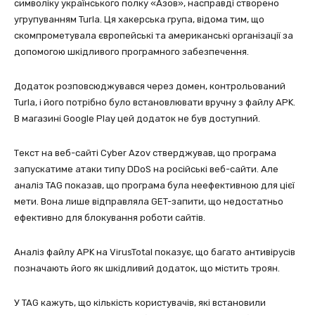
символіку українського полку «Азов», насправді створено
угрупуванням Turla. Ця хакерська група, відома тим, що
скомпрометувала європейські та американські організації за
допомогою шкідливого програмного забезпечення.
Додаток розповсюджувався через домен, контрольований
Turla, і його потрібно було встановлювати вручну з файлу APK.
В магазині Google Play цей додаток не був доступний.
Текст на веб-сайті Cyber Azov стверджував, що програма
запускатиме атаки типу DDoS на російські веб-сайти. Але
аналіз TAG показав, що програма була неефективною для цієї
мети. Вона лише відправляла GET-запити, що недостатньо
ефективно для блокування роботи сайтів.
Аналіз файлу APK на VirusTotal показує, що багато антивірусів
позначають його як шкідливий додаток, що містить троян.
У TAG кажуть, що кількість користувачів, які встановили