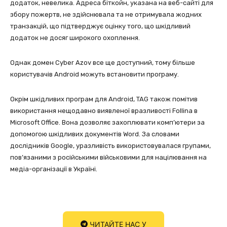
додаток, невелика. Адреса біткойн, указана на веб-сайті для
збору пожертв, не здійснювала та не отримувала жодних
транзакцій, що підтверджує оцінку того, що шкідливий
додаток не досяг широкого охоплення.
Однак домен Cyber Azov все ще доступний, тому більше
користувачів Android можуть встановити програму.
Окрім шкідливих програм для Android, TAG також помітив
використання нещодавно виявленої вразливості Follina в
Microsoft Office. Вона дозволяє захоплювати комп’ютери за
допомогою шкідливих документів Word. За словами
дослідників Google, уразливість використовувалася групами,
пов’язаними з російськими військовими для націлювання на
медіа-організації в Україні.
ЧИТАЙТЕ НАС У