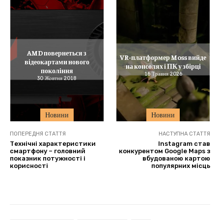
AMD повернеться з
VR-платформер Moss вийде
відеокартами нового
на консолях і ПК у збірці
покоління
16 Травня 2026
30 Жовтня 2018
Новини
Новини
ПОПЕРЕДНЯ СТАТТЯ
НАСТУПНА СТАТТЯ
Технічні характеристики
Instagram став
смартфону – головний
конкурентом Google Maps з
показник потужності і
вбудованою картою
корисності
популярних місць