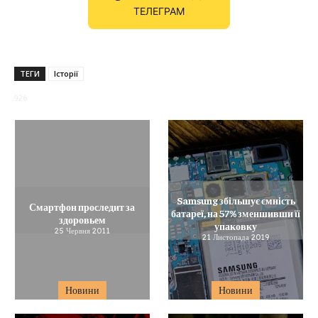
ТЕЛЕГРАМ
ТЕГИ
Історії
926
Samsung збільшує ємність
Смартфон проследит за
батареї, на 57% зменшивши її
здоровьем
упаковку
25 Червня 2011
21 Листопада 2019
Новини
Новини