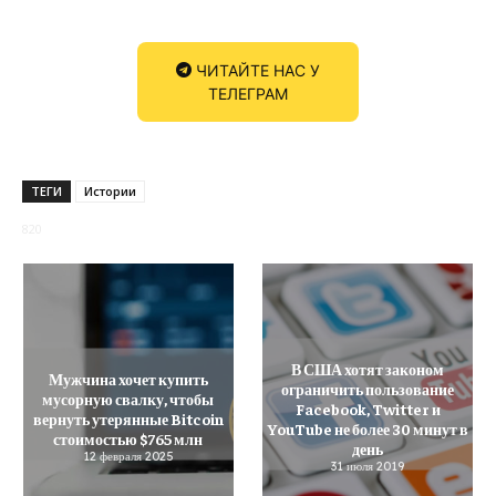
ЧИТАЙТЕ НАС У
ТЕЛЕГРАМ
ТЕГИ
Истории
820
В США хотят законом
Мужчина хочет купить
ограничить пользование
мусорную свалку, чтобы
Facebook, Twitter и
вернуть утерянные Bitcoin
YouTube не более 30 минут в
стоимостью $765 млн
день
12 февраля 2025
31 июля 2019