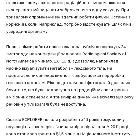
ефективнішому захопленню радіаційного випромінювання
сканер здатний видавати зображення за одну секунду. При
тривалому опроміненні він здатний робити фільми. Останнє є
корисним, коли, наприклад, потрібно відстежувати шлях ліків
усередині організму.
Перші знімки роботи нового сканера публічно покажуть 24
листопада на конференції радіологів Radiological Society of
North America у Чикаго. EXPLORER дозволяє, наприклад,
наочно візуалізувати метаболізм людського тіла. На
представлених знімках видно, як відбувається переробка
глюкози в організмі. Рівень детальності фотографій дозволяє
бачити те, що було недоступно на традиційних позитронно-
емісіонних сканерах. А тривимірна динамічна візуалізація руху
речовин у тілі взагалі була недоступна.
Сканер EXPLORER почали розробляти 13 років тому, коли у
науковців та інженерів з’явилася відповідна ідея. У 2011 році
вона отримала грант на $1,5 млн від Національного інституту