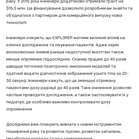
раку. У 2015 році інженери додатоково отримали грант на
$15,5 млн. Це фінансування дозволило розробникам знайти та
об’єднатися з партнером для комерційного випуску нової
технології.
Інженери очікують, що EXPLORER матиме великий вплив на
клінічні дослідження та лікування пацієнтів. Адже окрім
високоякісних знімків раніше недоступної якості він також
менше опромінює піддослідних. Сканер працює до 40 разів
швидше поточних позитронно-емісіонних моделей та
здатний видати діагностичне зображення усього тіла за 20-
30 секунд. Інженери кажуть, що це зменшує отриману
пацієнтами дозу радіації до 40 разів. Таке зниження дозволяє
частіше проводити дослідження, а також застосовувати їх у
педіатрії, де особливо важливо контролювати дозу
опромінення.
Дослідники вже планують вивчати з новим інструментом
поширення раку та розвиток пухлин, розвиток запалень,
метаболічні розлади та інші захворювання.