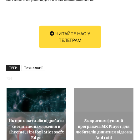
ЧИТАЙТЕ НАС У
ТЕЛЕГРАМ
ТЕГИ
Технології
754
Як приховати або підробити
5 корисних функцій
своє місцезнаходження в
програвача MX Player для
Chrome, Firefox і Microsoft
любителів дивитися відео на
Edge
Android