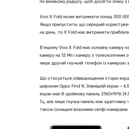
по великому радіусу, щоб досягти згину з
Vivo X Fold може витримати понад 300 000 
Якщо припустити, що середній користувач 
на день, то X Fold має витримати приблиз
В іншому Vivo X Fold має основну камеру 
камеру на 12 Мп і камеру з телескопічним
лише другий гнучкий телефон із камерою з
Що стосується співвідношення сторін екран
широким Oppo Find N. Зовнішній екран – 6.
екран має 8-дюймову панель 2160×1916 (4:
Гц, але лише гнучка панель має адаптивну ч
також оснащені власними селфі-камерами 