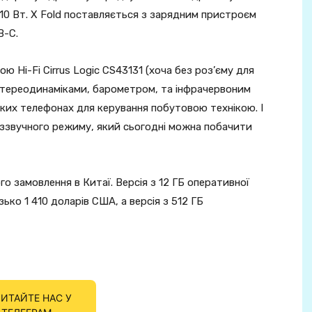
10 Вт. X Fold поставляється з зарядним пристроєм
B-C.
 Hi-Fi Cirrus Logic CS43131 (хоча без роз’єму для
 стереодинаміками, барометром, та інфрачервоним
их телефонах для керування побутовою технікою. І
еззвучного режиму, який сьогодні можна побачити
о замовлення в Китаї. Версія з 12 ГБ оперативної
ько 1 410 доларів США, а версія з 512 ГБ
ИТАЙТЕ НАС У