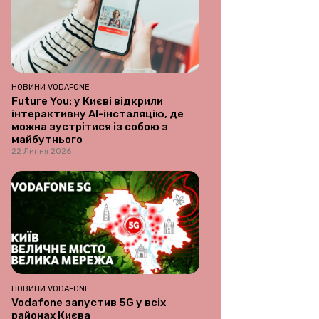
НОВИНИ VODAFONE
Future You: у Києві відкрили
інтерактивну AI-інсталяцію, де
можна зустрітися із собою з
майбутнього
22 Липня 2026
НОВИНИ VODAFONE
Vodafone запустив 5G у всіх
районах Києва