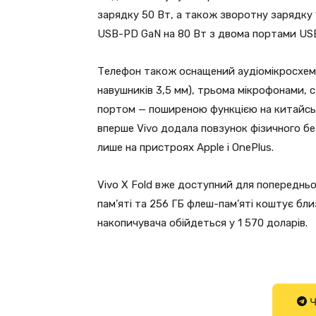
зарядку 50 Вт, а також зворотну зарядку 
USB-PD GaN на 80 Вт з двома портами US
Телефон також оснащений аудіомікросхемою
навушників 3,5 мм), трьома мікрофонами,
портом — поширеною функцією на китайськ
вперше Vivo додала повзунок фізичного б
лише на пристроях Apple і OnePlus.
Vivo X Fold вже доступний для попередньог
пам’яті та 256 ГБ флеш-пам’яті коштує близ
накопичувача обійдеться у 1 570 доларів.
Ч