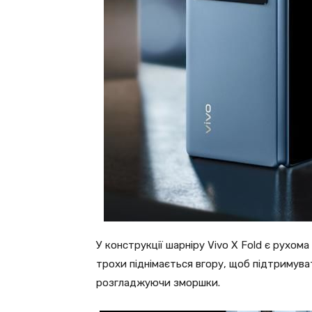
У конструкції шарніру Vivo X Fold є рухома
трохи піднімається вгору, щоб підтримува
розгладжуючи зморшки.