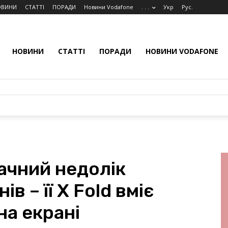
ОВИНИ
СТАТТІ
ПОРАДИ
Новини Vodafone
. . .
Укр
Рус.
НОВИНИ
СТАТТІ
ПОРАДИ
НОВИНИ VODAFONE
ачний недолік
в – її X Fold вміє
на екрані