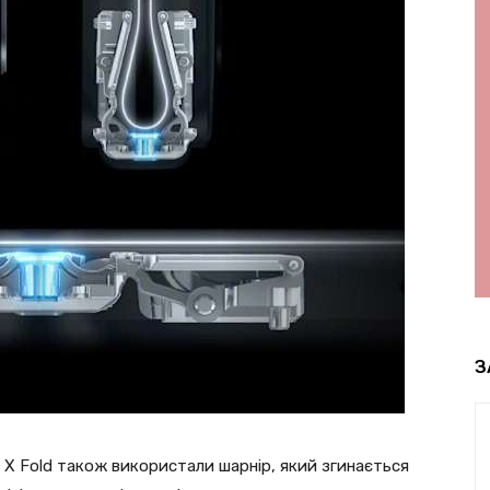
З
у X Fold також використали шарнір, який згинається