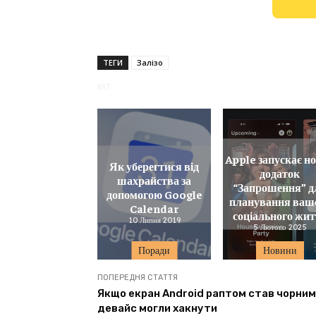
ТЕГИ
Залізо
617
Apple запускає н
Як уберегтися від
додаток
шахрайства за
“Запрошення” д
допомогою Google
планування ваш
Calendar
соціального жи
10 Липня 2019
5 Лютого 2025
Поради
Новини
ПОПЕРЕДНЯ СТАТТЯ
Якщо екран Android раптом став чорним
девайс могли хакнути