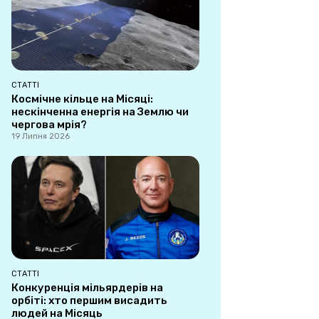
СТАТТІ
Космічне кільце на Місяці:
нескінченна енергія на Землю чи
чергова мрія?
19 Липня 2026
СТАТТІ
Конкуренція мільярдерів на
орбіті: хто першим висадить
людей на Місяць