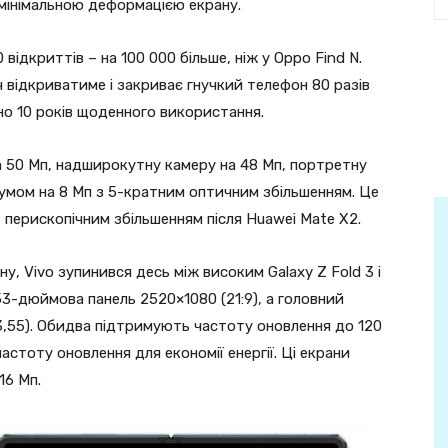
 мінімальною деформацією екрану.
відкриттів – на 100 000 більше, ніж у Oppo Find N.
відкриватиме і закриває гнучкий телефон 80 разів
но 10 років щоденного використання.
на 50 Мп, надширокутну камеру на 48 Мп, портретну
 зумом на 8 Мп з 5-кратним оптичним збільшенням. Це
 перископічним збільшенням після Huawei Mate X2.
у, Vivo зупинився десь між високим Galaxy Z Fold 3 і
53-дюймова панель 2520×1080 (21:9), а головний
3,55). Обидва підтримують частоту оновлення до 120
астоту оновлення для економії енергії. Ці екрани
16 Мп.