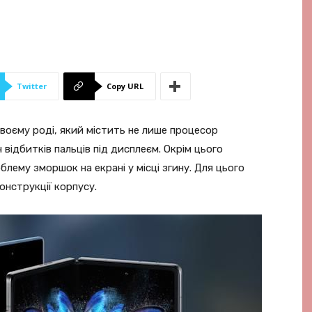
Twitter
Copy URL
своєму роді, який містить не лише процесор
 відбитків пальців під дисплеєм. Окрім цього
лему зморшок на екрані у місці згину. Для цього
онструкції корпусу.