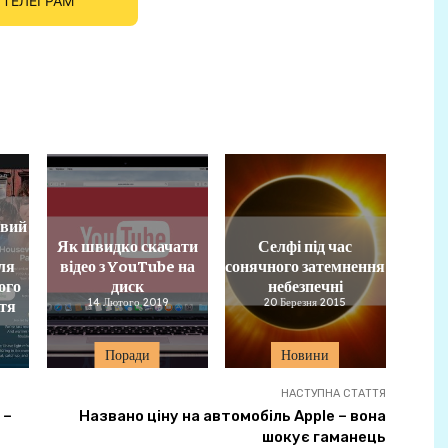
ТЕЛЕГРАМ
овий
Як швидко скачати
Селфі під час
ля
відео з YouTube на
сонячного затемнення
ого
диск
небезпечні
ття
14 Лютого 2019
20 Березня 2015
Поради
Новини
НАСТУПНА СТАТТЯ
 –
Названо ціну на автомобіль Apple – вона
шокує гаманець