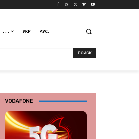
. . .
УКР
РУС.
ПОИСК
VODAFONE