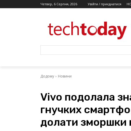
Четвер, 6 Серпня, 2026
Увійти / приєднатися
Н
Додому
Новини
Vivo подолала зн
гнучких смартфоні
долати зморшки 