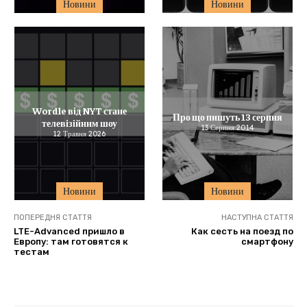
Новини
Новини
Wordle від NYT стане
Про що пишуть 13 серпня
телевізійним шоу
13 Серпня 2014
12 Травня 2026
Новини
Новини
ПОПЕРЕДНЯ СТАТТЯ
НАСТУПНА СТАТТЯ
LTE-Advanced пришло в
Как сесть на поезд по
Европу: там готовятся к
смартфону
тестам