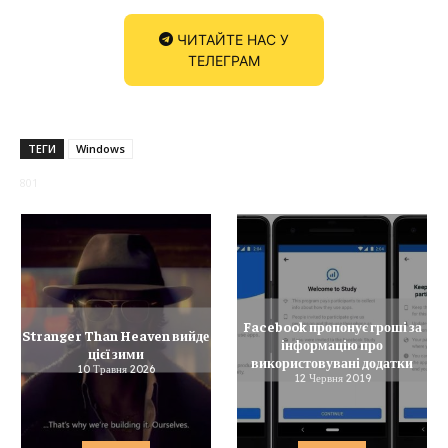
ЧИТАЙТЕ НАС У
ТЕЛЕГРАМ
ТЕГИ
Windows
801
Facebook пропонує гроші за
Stranger Than Heaven вийде
інформацію про
цієї зими
використовувані додатки
10 Травня 2026
12 Червня 2019